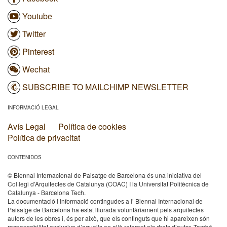
Youtube
Twitter
Pinterest
Wechat
SUBSCRIBE TO MAILCHIMP NEWSLETTER
INFORMACIÓ LEGAL
Avís Legal
Política de cookies
Política de privacitat
CONTENIDOS
© Biennal Internacional de Paisatge de Barcelona és una iniciativa del
Col·legi d’Arquitectes de Catalunya (COAC) I la Universitat Politècnica de
Catalunya - Barcelona Tech.
La documentació i informació contingudes a l’ Biennal Internacional de
Paisatge de Barcelona ha estat lliurada voluntàriament pels arquitectes
autors de les obres i, és per això, que els continguts que hi apareixen són
responsabilitat exclusiva d’aquells en allò referent als drets d’autor. També