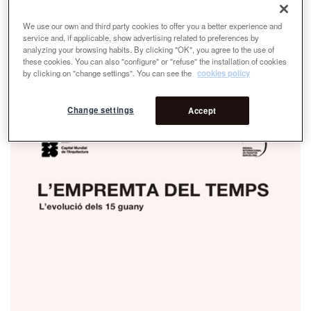
We use our own and third party cookies to offer you a better experience and
service and, if applicable, show advertising related to preferences by
analyzing your browsing habits. By clicking "OK", you agree to the use of
these cookies. You can also "configure" or "refuse" the installation of cookies
by clicking on "change settings". You can see the
cookies policy
Change settings
Accept