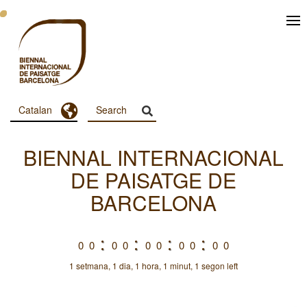
Vés
al
contingut
Toggle Dropdown
Catalan
Menu
Principal
BIENNAL INTERNACIONAL
Dashboard
DE PAISATGE DE
BARCELONA
0
0
0
0
0
0
0
0
0
0
1 setmana, 1 dia, 1 hora, 1 minut, 1 segon left