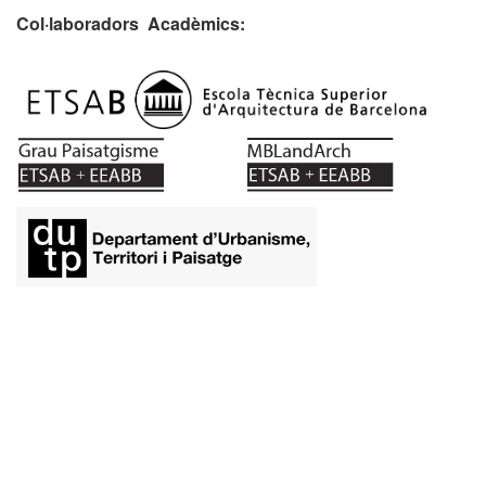
Col·laboradors Acadèmics:
​