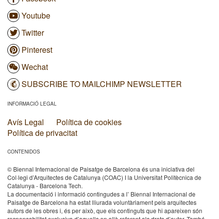
Youtube
Twitter
Pinterest
Wechat
SUBSCRIBE TO MAILCHIMP NEWSLETTER
INFORMACIÓ LEGAL
Avís Legal
Política de cookies
Política de privacitat
CONTENIDOS
© Biennal Internacional de Paisatge de Barcelona és una iniciativa del
Col·legi d’Arquitectes de Catalunya (COAC) I la Universitat Politècnica de
Catalunya - Barcelona Tech.
La documentació i informació contingudes a l’ Biennal Internacional de
Paisatge de Barcelona ha estat lliurada voluntàriament pels arquitectes
autors de les obres i, és per això, que els continguts que hi apareixen són
responsabilitat exclusiva d’aquells en allò referent als drets d’autor. També