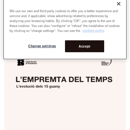
We use our own and third party cookies to offer you a better experience and
service and, if applicable, show advertising related to preferences by
analyzing your browsing habits. By clicking "OK", you agree to the use of
these cookies. You can also "configure" or "refuse" the installation of cookies
by clicking on "change settings". You can see the
cookies policy
Change settings
Accept