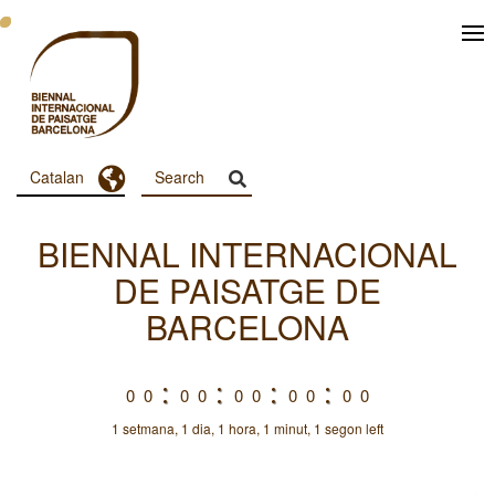
Vés
al
contingut
Toggle Dropdown
Catalan
Menu
Principal
BIENNAL INTERNACIONAL
Dashboard
DE PAISATGE DE
BARCELONA
0
0
0
0
0
0
0
0
0
0
1 setmana, 1 dia, 1 hora, 1 minut, 1 segon left