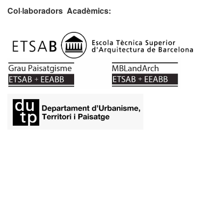
Col·laboradors Acadèmics:
​