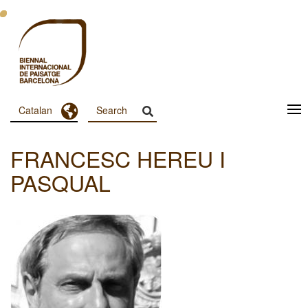
Vés
al
contingut
Toggle Dropdown
Catalan
Menu
Principal
FRANCESC HEREU I
Dashboard
PASQUAL