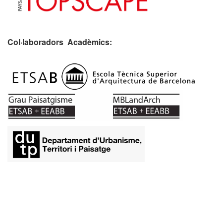
Col·laboradors Acadèmics:
​