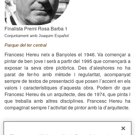
Finalista Premi Rosa Barba 1
Conjuntament amb Joaquim Español
Parque del ter central
Francesc Hereu neix a Banyoles el 1946. Va començar a
pintar de ben jove i serà a partir del 1995 que començarà a
exposar la seva obre pictòrica. Des d’aleshores no ha
parat de fer-ho amb mètode i regularitat, acompanyat
sempre de textos de presentació que posen l’accent en els
valors i característiques d’aquesta obra. Podem dir que
Francesc Hereu és un arquitecte, des de 1974, que pinta i
que treballa amb altres disciplines. Francesc Hereu ha
compaginat sempre l’activitat de pintor amb la d’arquitecte.
Email
hereufrancesc@coac.cat
Web
http://hereu-
espanol-arquitectes.com/joaquim-espanol