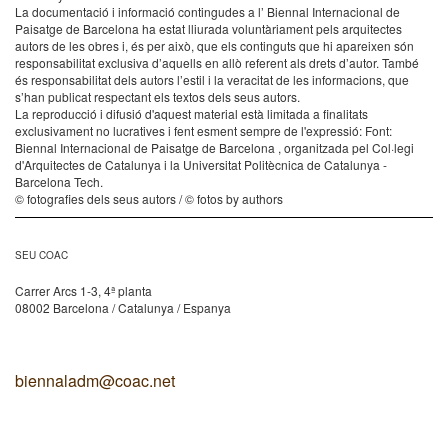
La documentació i informació contingudes a l’ Biennal Internacional de
Paisatge de Barcelona ha estat lliurada voluntàriament pels arquitectes
autors de les obres i, és per això, que els continguts que hi apareixen són
responsabilitat exclusiva d’aquells en allò referent als drets d’autor. També
és responsabilitat dels autors l’estil i la veracitat de les informacions, que
s’han publicat respectant els textos dels seus autors.
La reproducció i difusió d'aquest material està limitada a finalitats
exclusivament no lucratives i fent esment sempre de l'expressió: Font:
Biennal Internacional de Paisatge de Barcelona , organitzada pel Col·legi
d'Arquitectes de Catalunya i la Universitat Politècnica de Catalunya -
Barcelona Tech.
© fotografies dels seus autors / © fotos by authors
SEU COAC
Carrer Arcs 1-3, 4ª planta
08002 Barcelona / Catalunya / Espanya
biennaladm@coac.net