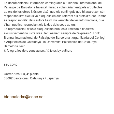
La documentació i informació contingudes a l’ Biennal Internacional de
Paisatge de Barcelona ha estat lliurada voluntàriament pels arquitectes
autors de les obres i, és per això, que els continguts que hi apareixen són
responsabilitat exclusiva d’aquells en allò referent als drets d’autor. També
és responsabilitat dels autors l’estil i la veracitat de les informacions, que
s’han publicat respectant els textos dels seus autors.
La reproducció i difusió d'aquest material està limitada a finalitats
exclusivament no lucratives i fent esment sempre de l'expressió: Font:
Biennal Internacional de Paisatge de Barcelona , organitzada pel Col·legi
d'Arquitectes de Catalunya i la Universitat Politècnica de Catalunya -
Barcelona Tech.
© fotografies dels seus autors / © fotos by authors
SEU COAC
Carrer Arcs 1-3, 4ª planta
08002 Barcelona / Catalunya / Espanya
biennaladm@coac.net