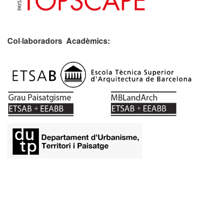
Col·laboradors Acadèmics:
​