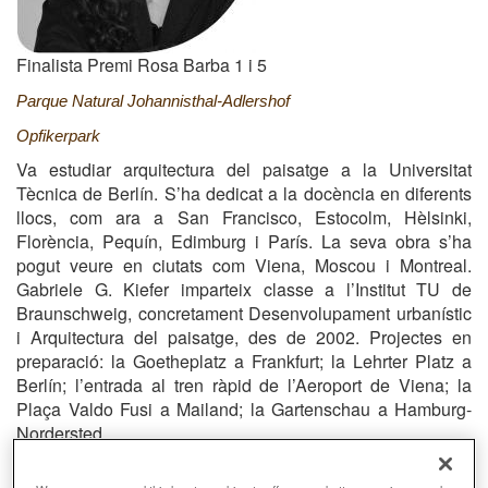
Finalista Premi Rosa Barba 1 i 5
Parque Natural Johannisthal-Adlershof
Opfikerpark
Va estudiar arquitectura del paisatge a la Universitat
Tècnica de Berlín. S’ha dedicat a la docència en diferents
llocs, com ara a San Francisco, Estocolm, Hèlsinki,
Florència, Pequín, Edimburg i París. La seva obra s’ha
pogut veure en ciutats com Viena, Moscou i Montreal.
Gabriele G. Kiefer imparteix classe a l’Institut TU de
Braunschweig, concretament Desenvolupament urbanístic
i Arquitectura del paisatge, des de 2002. Projectes en
preparació: la Goetheplatz a Frankfurt; la Lehrter Platz a
Berlín; l’entrada al tren ràpid de l’Aeroport de Viena; la
Plaça Valdo Fusi a Mailand; la Gartenschau a Hamburg-
Nordersted.
Email
info@buero-kiefer.de
Web
http://www.buero-
kiefer.de/profil/pf_haltung_en.html