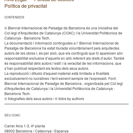
Política de privacitat
CONTENIDOS
© Biennal Internacional de Paisatge de Barcelona és una iniciativa del
Col·legi d’Arquitectes de Catalunya (COAC) I la Universitat Politècnica de
Catalunya - Barcelona Tech.
La documentació i informació contingudes a l’ Biennal Internacional de
Paisatge de Barcelona ha estat lliurada voluntàriament pels arquitectes
autors de les obres i, és per això, que els continguts que hi apareixen són
responsabilitat exclusiva d’aquells en allò referent als drets d’autor. També
és responsabilitat dels autors l’estil i la veracitat de les informacions, que
s’han publicat respectant els textos dels seus autors.
La reproducció i difusió d'aquest material està limitada a finalitats
exclusivament no lucratives i fent esment sempre de l'expressió: Font:
Biennal Internacional de Paisatge de Barcelona , organitzada pel Col·legi
d'Arquitectes de Catalunya i la Universitat Politècnica de Catalunya -
Barcelona Tech.
© fotografies dels seus autors / © fotos by authors
SEU COAC
Carrer Arcs 1-3, 4ª planta
08002 Barcelona / Catalunya / Espanya