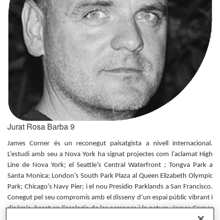
Jurat Rosa Barba 9
James Corner és un reconegut paisatgista a nivell internacional.
L’estudi amb seu a Nova York ha signat projectes com l’aclamat High
Line de Nova York; el Seattle’s Central Waterfront ; Tongva Park a
Santa Monica; London’s South Park Plaza al Queen Elizabeth Olympic
Park; Chicago’s Navy Pier; i el nou Presidio Parklands a San Francisco.
Conegut pel seu compromís amb el disseny d’un espai públic vibrant i
dinàmic, basat en l’ecologia de les persones i la natura.
James Corner
ha publicat i exposat internacionalment, i ha estat reconegut amb