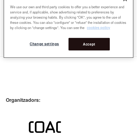
premis prestigiosos de disseny incloent el National Design Award; l’
We use our own and third party cookies to offer you a better experience and
service and, if applicable, show advertising related to preferences by
American Academy of Arts and Letters; i el Daimler-Chrysler Award
analyzing your browsing habits. By clicking "OK", you agree to the use of
for Design Innovation
these cookies. You can also "configure" or "refuse" the installation of cookies
Premi
by clicking on "change settings". You can see the
cookies policy
Premi Rosa Barba: Jurat internacional
9na Premi Rosa Barba: Jurat internacional
Change settings
Accept
Organitzadors: