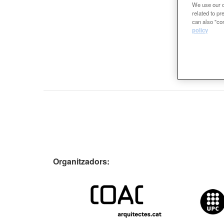
We use our ow
related to p
can also "con
policy
Organitzado