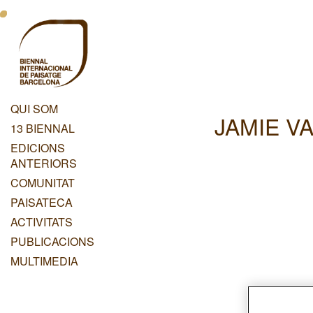
Vés
Menu
al
contingut
Principal
Dashboard
QUI SOM
JAMIE V
Menu
13 BIENNAL
Principal
EDICIONS
ANTERIORS
COMUNITAT
PAISATECA
ACTIVITATS
PUBLICACIONS
MULTIMEDIA