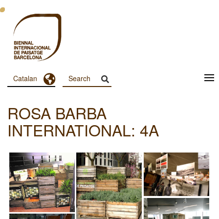
Vés
al
contingut
Toggle Dropdown
Catalan
Menu
Principal
ROSA BARBA
Dashboard
INTERNATIONAL: 4A