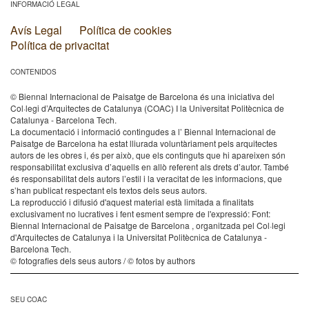
INFORMACIÓ LEGAL
Avís Legal
Política de cookies
Política de privacitat
CONTENIDOS
© Biennal Internacional de Paisatge de Barcelona és una iniciativa del
Col·legi d’Arquitectes de Catalunya (COAC) I la Universitat Politècnica de
Catalunya - Barcelona Tech.
La documentació i informació contingudes a l’ Biennal Internacional de
Paisatge de Barcelona ha estat lliurada voluntàriament pels arquitectes
autors de les obres i, és per això, que els continguts que hi apareixen són
responsabilitat exclusiva d’aquells en allò referent als drets d’autor. També
és responsabilitat dels autors l’estil i la veracitat de les informacions, que
s’han publicat respectant els textos dels seus autors.
La reproducció i difusió d'aquest material està limitada a finalitats
exclusivament no lucratives i fent esment sempre de l'expressió: Font:
Biennal Internacional de Paisatge de Barcelona , organitzada pel Col·legi
d'Arquitectes de Catalunya i la Universitat Politècnica de Catalunya -
Barcelona Tech.
© fotografies dels seus autors / © fotos by authors
SEU COAC