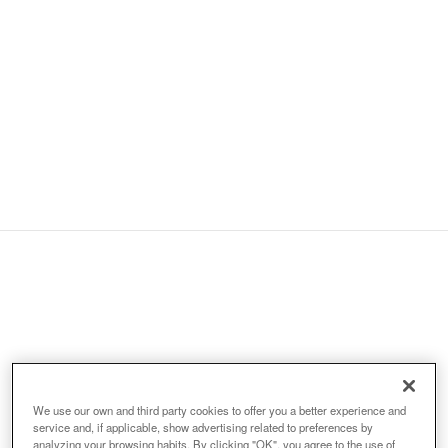
Organitzadors:
We use our own and third party cookies to offer you a better experience and
service and, if applicable, show advertising related to preferences by
analyzing your browsing habits. By clicking "OK", you agree to the use of