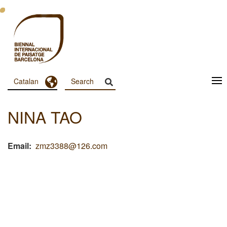
Vés
al
contingut
Toggle Dropdown
Catalan
Menu
Principal
NINA TAO
Dashboard
Email
zmz3388@126.com