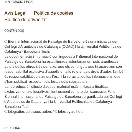
INFORMACIÓ LEGAL
Avís Legal
Política de cookies
Política de privacitat
CONTENIDOS
© Biennal Internacional de Paisatge de Barcelona és una iniciativa del
Col·legi d’Arquitectes de Catalunya (COAC) I la Universitat Politècnica de
Catalunya - Barcelona Tech.
La documentació i informació contingudes a l’ Biennal Internacional de
Paisatge de Barcelona ha estat lliurada voluntàriament pels arquitectes
autors de les obres i, és per això, que els continguts que hi apareixen són
responsabilitat exclusiva d’aquells en allò referent als drets d’autor. També
és responsabilitat dels autors l’estil i la veracitat de les informacions, que
s’han publicat respectant els textos dels seus autors.
La reproducció i difusió d'aquest material està limitada a finalitats
exclusivament no lucratives i fent esment sempre de l'expressió: Font:
Biennal Internacional de Paisatge de Barcelona , organitzada pel Col·legi
d'Arquitectes de Catalunya i la Universitat Politècnica de Catalunya -
Barcelona Tech.
© fotografies dels seus autors / © fotos by authors
SEU COAC