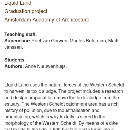
Liquid Land
Graduation project
Amsterdam Academy of Architecture
Teaching staff.
Supervisor:
Roel van Gerwen, Marlies Boterman, Marit
Janssen.
Students.
Authors:
Anne Nieuwenhuijs.
Liquid Land uses the natural forces of the Western Scheldt
to harvest its toxic sludge. The project includes a research
and design proposal to remove the toxic sludge from the
estuary. The Western Scheldt catchment area has a rich
history of pollution, due to industrialisation and
urbanisation, which is why toxidity is stored in the
morphology of the Western Scheldt. By means of a dike
that reacts to the tide, a 500-hectare basin turns into a