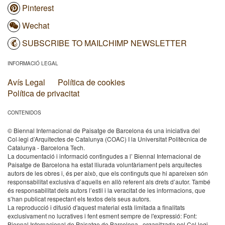
Pinterest
Wechat
SUBSCRIBE TO MAILCHIMP NEWSLETTER
INFORMACIÓ LEGAL
Avís Legal
Política de cookies
Política de privacitat
CONTENIDOS
© Biennal Internacional de Paisatge de Barcelona és una iniciativa del
Col·legi d’Arquitectes de Catalunya (COAC) I la Universitat Politècnica de
Catalunya - Barcelona Tech.
La documentació i informació contingudes a l’ Biennal Internacional de
Paisatge de Barcelona ha estat lliurada voluntàriament pels arquitectes
autors de les obres i, és per això, que els continguts que hi apareixen són
responsabilitat exclusiva d’aquells en allò referent als drets d’autor. També
és responsabilitat dels autors l’estil i la veracitat de les informacions, que
s’han publicat respectant els textos dels seus autors.
La reproducció i difusió d'aquest material està limitada a finalitats
exclusivament no lucratives i fent esment sempre de l'expressió: Font:
Biennal Internacional de Paisatge de Barcelona , organitzada pel Col·legi