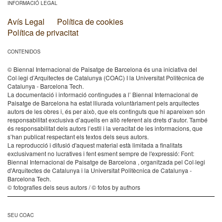
INFORMACIÓ LEGAL
Avís Legal
Política de cookies
Política de privacitat
CONTENIDOS
© Biennal Internacional de Paisatge de Barcelona és una iniciativa del
Col·legi d’Arquitectes de Catalunya (COAC) I la Universitat Politècnica de
Catalunya - Barcelona Tech.
La documentació i informació contingudes a l’ Biennal Internacional de
Paisatge de Barcelona ha estat lliurada voluntàriament pels arquitectes
autors de les obres i, és per això, que els continguts que hi apareixen són
responsabilitat exclusiva d’aquells en allò referent als drets d’autor. També
és responsabilitat dels autors l’estil i la veracitat de les informacions, que
s’han publicat respectant els textos dels seus autors.
La reproducció i difusió d'aquest material està limitada a finalitats
exclusivament no lucratives i fent esment sempre de l'expressió: Font:
Biennal Internacional de Paisatge de Barcelona , organitzada pel Col·legi
d'Arquitectes de Catalunya i la Universitat Politècnica de Catalunya -
Barcelona Tech.
© fotografies dels seus autors / © fotos by authors
SEU COAC