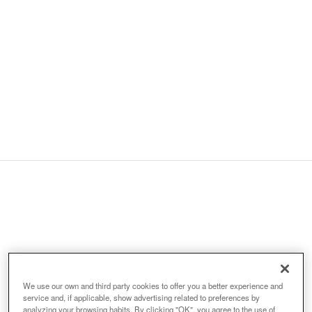
Organitzadors:
We use our own and third party cookies to offer you a better experience and
service and, if applicable, show advertising related to preferences by
analyzing your browsing habits. By clicking "OK", you agree to the use of