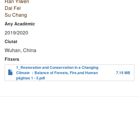
Han Yiwen
Dai Fei
Su Chang
Any Acadèmic
2019/2020
Ciutat
Wuhan, China
Fitxers
1_Restoration and Conservation in a Changing
Climate ：Balance of Forests, Fire,and Human
7.19 MB
páginas 1 - 5.pdf