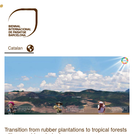
Vés
al
contingut
Toggle Dropdown
Catalan
Menu
Principal
Dashboard
Transition from rubber plantations to tropical forests