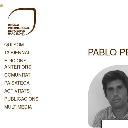
Vés
Menu
al
contingut
Principal
Dashboard
QUI SOM
PABLO P
Menu
13 BIENNAL
Principal
EDICIONS
ANTERIORS
COMUNITAT
PAISATECA
ACTIVITATS
PUBLICACIONS
MULTIMEDIA