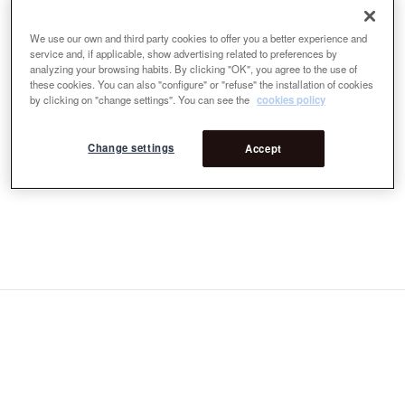
We use our own and third party cookies to offer you a better experience and
service and, if applicable, show advertising related to preferences by
analyzing your browsing habits. By clicking "OK", you agree to the use of
these cookies. You can also "configure" or "refuse" the installation of cookies
by clicking on "change settings". You can see the
cookies policy
Change settings
Accept