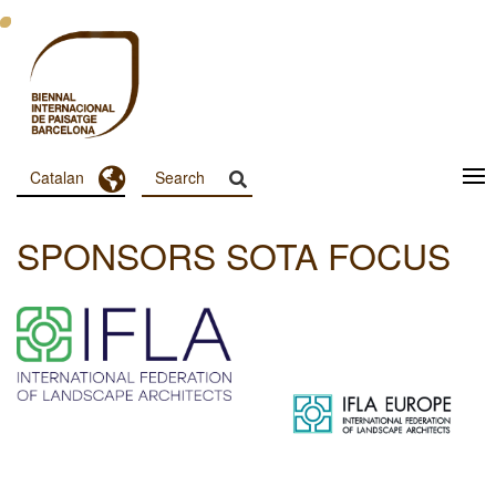
Vés
al
contingut
Toggle Dropdown
Catalan
Menu
Principal
SPONSORS SOTA FOCUS
Dashboard