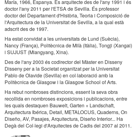
María, 1966, Espanya. És arquitecte des de l'any 1991 i és
doctor l'any 2011 per l'ETSA de Sevilla. És professor
doctor del Departament d'Història, Teoria i Composició de
l'Arquitectura de la Universitat de Sevilla, a la qual està
adscrit des de 1997.
Ha estat convidat a les universitats de Lund (Suècia),
Nancy (França), Politècnica de Milà (Itàlia), Tongji (Xangai)
i SUJUST (Miangyang, Xina).
Des de l'any 2003 és codirector del Màster en Disseny
Disseny per a la Societat organitzat per la Universitat
Pablo de Olavide (Sevilla) en col·laboració amb la
Politècnica de Glasgow i la Glasgow School of Arts.
Ha rebut nombroses distincions, essent la seva obra
recollida en nombroses exposicions i publicacions, entre
les quals destaquen Bauwelt, Garten + Landschaft,
Arquitectura Ibérica, Detail, METALOCUS, Quaderns, On
Diseño, AV, Pasajes, Arquitectura, Diseño Interior... Ha
Degà del Col·legi d'Arquitectes de Cadis del 2007 al 2011.