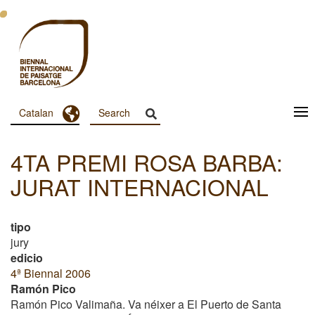
Vés
al
contingut
Toggle Dropdown
Catalan
Menu
Principal
4TA PREMI ROSA BARBA:
Dashboard
JURAT INTERNACIONAL
tipo
jury
edicio
4ª Biennal 2006
Ramón Pico
Ramón Pico Valimaña. Va néixer a El Puerto de Santa