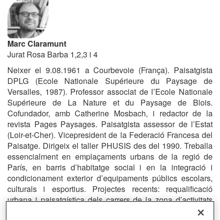
Marc Claramunt
Jurat Rosa Barba 1,2,3 i 4
Neixer el 9.08.1961 a Courbevoie (França). Paisatgista
DPLG (Ecole Nationale Supérieure du Paysage de
Versalles, 1987). Professor associat de l’Ecole Nationale
Supérieure de La Nature et du Paysage de Blois.
Cofundador, amb Catherine Mosbach, i redactor de la
revista Pages Paysages. Paisatgista assessor de l’Estat
(Loir-et-Cher). Vicepresident de la Federació Francesa del
Paisatge. Dirigeix el taller PHUSIS des del 1990. Treballa
essencialment en emplaçaments urbans de la regió de
París, en barris d’habitatge social i en la integració i
condicionament exterior d’equipaments públics escolars,
culturals i esportius. Projectes recents: requalificació
urbana i paisatgística dels carrers de la zona d’activitats
SENIA, prop d’Orly; Requalificació dels espais exteriors