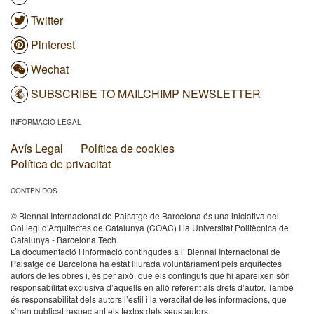
Twitter
Pinterest
Wechat
SUBSCRIBE TO MAILCHIMP NEWSLETTER
INFORMACIÓ LEGAL
Avís Legal
Política de cookies
Política de privacitat
CONTENIDOS
© Biennal Internacional de Paisatge de Barcelona és una iniciativa del
Col·legi d’Arquitectes de Catalunya (COAC) I la Universitat Politècnica de
Catalunya - Barcelona Tech.
La documentació i informació contingudes a l’ Biennal Internacional de
Paisatge de Barcelona ha estat lliurada voluntàriament pels arquitectes
autors de les obres i, és per això, que els continguts que hi apareixen són
responsabilitat exclusiva d’aquells en allò referent als drets d’autor. També
és responsabilitat dels autors l’estil i la veracitat de les informacions, que
s’han publicat respectant els textos dels seus autors.