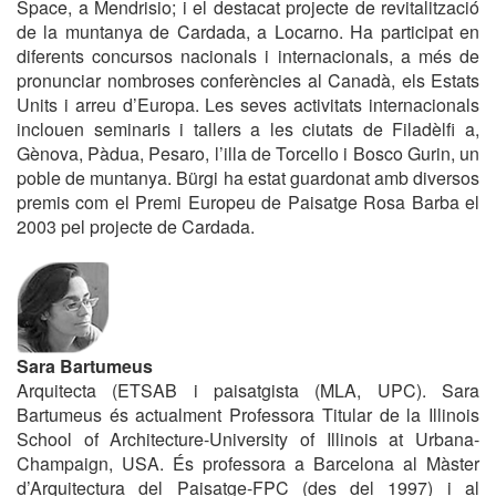
Space, a Mendrisio; i el destacat projecte de revitalització
de la muntanya de Cardada, a Locarno. Ha participat en
diferents concursos nacionals i internacionals, a més de
pronunciar nombroses conferències al Canadà, els Estats
Units i arreu d’Europa. Les seves activitats internacionals
inclouen seminaris i tallers a les ciutats de Filadèlfi a,
Gènova, Pàdua, Pesaro, l’illa de Torcello i Bosco Gurin, un
poble de muntanya. Bürgi ha estat guardonat amb diversos
premis com el Premi Europeu de Paisatge Rosa Barba el
2003 pel projecte de Cardada.
Sara Bartumeus
Arquitecta (ETSAB i paisatgista (MLA, UPC). Sara
Bartumeus és actualment Professora Titular de la Illinois
School of Architecture-University of Illinois at Urbana-
Champaign, USA. És professora a Barcelona al Màster
d’Arquitectura del Paisatge-FPC (des del 1997) i al