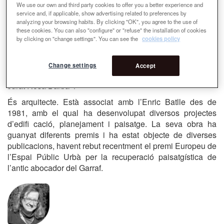
del barri de Cuverons a Bagneux; estudi de plantacions a
We use our own and third party cookies to offer you a better experience and
la zona d’activitats de Louvresses a Gennevilliers.
service and, if applicable, show advertising related to preferences by
analyzing your browsing habits. By clicking "OK", you agree to the use of
these cookies. You can also "configure" or "refuse" the installation of cookies
by clicking on "change settings". You can see the
cookies policy
Change settings
Accept
Joan Roig
Jurat Rosa Barba 4
És arquitecte. Està associat amb l’Enric Batlle des de
1981, amb el qual ha desenvolupat diversos projectes
d’edifi cació, planejament i paisatge.
La seva obra ha
guanyat diferents premis i ha estat objecte de diverses
publicacions, havent rebut recentment el premi Europeu de
l’Espai Públic Urbà per la recuperació paisatgística de
l’antic abocador del Garraf.