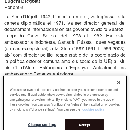
Eugeni Bregolat
Ponent 6
La Seu d'Urgell, 1943, llicenciat en dret, va ingressar a la
carre­ra diplomàtica el 1971. Va ser director general del
departament internacional en els governs d'Adolfo Suárez i
Leopoldo Calvo So­telo, del 1978 al 1982. Ha estat
ambaixador a Indonèsia, Canadà, Rússia i dues vegades
(un cas excepcional) a la Xina (1987-1991 i 1999-2003),
així com director polític (responsable de la coordi­nació de
la política exterior comuna amb els socis de la UE) al Mi­
nisteri d'Afers Estrangers d'Espanya.
Actualment és
ambaixador d'Espanya a Andorra.
We use our own and third party cookies to offer you a better experience and
service and, if applicable, show advertising related to preferences by
analyzing your browsing habits. By clicking "OK", you agree to the use of
these cookies. You can also "configure" or "refuse" the installation of cookies
by clicking on "change settings". You can see the
cookies policy
Sean Quiao
Change settings
Accept
Ponente 6