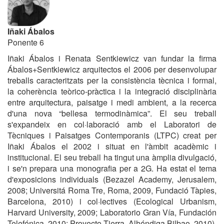
Iñaki Ábalos
Ponente 6
Iñaki Ábalos i Renata Sentkiewicz van fundar la firma
Ábalos+Sentkiewicz arquitectos el 2006 per desenvolupar
treballs caracteritzats per la consistència tècnica i formal,
la coherència teòrico-pràctica i la integració disciplinària
entre arquitectura, paisatge i medi ambient, a la recerca
d'una nova “bellesa termodinàmica”. El seu treball
s'expandeix en col·laboració amb el Laboratori de
Tècniques i Paisatges Contemporanis (LTPC) creat per
Iñaki Ábalos el 2002 i situat en l'àmbit acadèmic i
institucional. El seu treball ha tingut una àmplia divulgació,
i se'n prepara una monografia per a 2G. Ha estat el tema
d'exposicions individuals (Bezazel Academy, Jerusalem,
2008; Universitá Roma Tre, Roma, 2009, Fundació Tàpies,
Barcelona, 2010) i col·lectives (Ecological Urbanism,
Harvard University, 2009; Laboratorio Gran Vía, Fundación
Telefónica, 2010; Proyecto Tierra, Alhóndiga Bilbao, 2010).