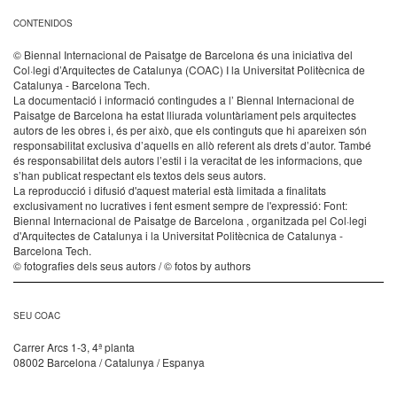
CONTENIDOS
© Biennal Internacional de Paisatge de Barcelona és una iniciativa del
Col·legi d’Arquitectes de Catalunya (COAC) I la Universitat Politècnica de
Catalunya - Barcelona Tech.
La documentació i informació contingudes a l’ Biennal Internacional de
Paisatge de Barcelona ha estat lliurada voluntàriament pels arquitectes
autors de les obres i, és per això, que els continguts que hi apareixen són
responsabilitat exclusiva d’aquells en allò referent als drets d’autor. També
és responsabilitat dels autors l’estil i la veracitat de les informacions, que
s’han publicat respectant els textos dels seus autors.
La reproducció i difusió d'aquest material està limitada a finalitats
exclusivament no lucratives i fent esment sempre de l'expressió: Font:
Biennal Internacional de Paisatge de Barcelona , organitzada pel Col·legi
d'Arquitectes de Catalunya i la Universitat Politècnica de Catalunya -
Barcelona Tech.
© fotografies dels seus autors / © fotos by authors
SEU COAC
Carrer Arcs 1-3, 4ª planta
08002 Barcelona / Catalunya / Espanya