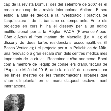
cap de la revista Domus; des del setembre de 2007 és el
redactor en cap de la revista internacional Abitare.
El seu
estudi a Milà es dedica a la investigació i pràctica de
l'arqui­tectura i de l'urbanisme contemporanis. Entre els
projectes en curs hi ha el disseny per a un edifici
multifuncional per a la Région PACA (Provence-Alpes-
Côte d'Azur) al front marítim de Marsella (La Villa); el
disseny de dues torres residencials ecocompatibles (il
Bosco Ver­ticale); i el projecte per a la Policlínica de Milà,
una renovació a gran escala d'un dels centres mèdics més
importants de la ciutat.
Recentment s'ha anomenat Boeri
com a membre de l'equip de conse­llers d'arquitectura de
l'Expo de Milà del 2015, amb la missió de desen­volupar
les línies mestres de les transformacions urbanes que
s'han d'implantar en el marc d'aquest esdeveniment
internacional.