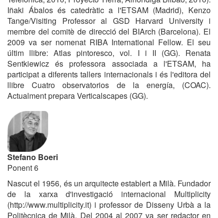
Iñaki Ábalos és catedràtic a l'ETSAM (Madrid), Kenzo
Tange/Visiting Professor al GSD Harvard University i
membre del comitè de direcció del BIArch (Barcelona). El
2009 va ser nomenat RIBA International Fellow. El seu
últim llibre: Atlas pintoresco, vol. I i II (GG). Renata
Sentkiewicz és professora associada a l'ETSAM, ha
participat a diferents tallers internacionals i és l'editora del
llibre Cuatro observatorios de la energía, (COAC).
Actualment prepara Verticalscapes (GG).
Stefano Boeri
Ponent 6
Nascut el 1956, és un arquitecte establert a Milà.
Fundador
de la xar­xa d'investigació internacional Multiplicity
(http://www.multiplicity.it) i professor de Disseny Urbà a la
Politècnica de Milà. Del 2004 al 2007 va ser redactor en