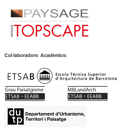
Col·laboradors Acadèmics:
​