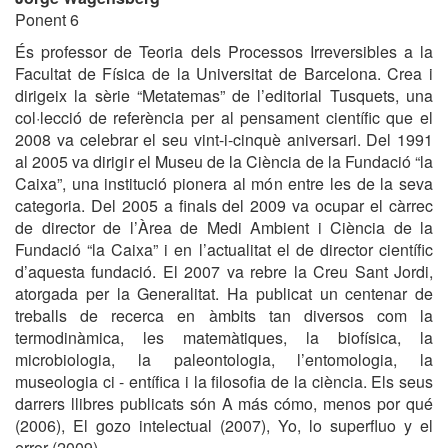
Ponent 6
És professor de Teoria dels Processos Irreversibles a la
Facultat de Física de la Universitat de Barcelona. Crea i
dirigeix la sèrie “Metatemas” de l’editorial Tusquets, una
col·lecció de referència per al pensament científic que el
2008 va celebrar el seu vint-i-cinquè aniversari. Del 1991
al 2005 va dirigir el Museu de la Ciència de la Fundació “la
Caixa”, una institució pionera al món entre les de la seva
categoria. Del 2005 a finals del 2009 va ocupar el càrrec
de director de l’Àrea de Medi Ambient i Ciència de la
Fundació “la Caixa” i en l’actualitat el de director científic
d’aquesta fundació. El 2007 va rebre la Creu Sant Jordi,
atorgada per la Generalitat. Ha publicat un centenar de
treballs de recerca en àmbits tan diversos com la
termodinàmica, les matemàtiques, la biofísica, la
microbiologia, la paleontologia, l’entomologia, la
museologia ci - entífica i la filosofia de la ciència. Els seus
darrers llibres publicats són A más cómo, menos por qué
(2006), El gozo intelectual (2007), Yo, lo superfluo y el
error (2009).