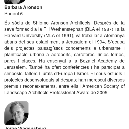
Barbara Aronson
Ponent 6
És sòcia de Shlomo Aronson Architects. Després de la
seva formació a la FH Weihenstephan (BLA el 1987) i a la
Harvard University (MLA el 1991), va treballar a Alemanya
abans del seu establiment a Jerusalem el 1994. S’ocupa
dels projectes paisatgístics concernents a urbanisme i
planificació urbana a aeroports, carreteres, línies fèrries,
parcs i places. Ha ensenyat a la Bezalel Academy de
Jerusalem. També ha ofert conferències i ha participat a
simposis, tallers i jurats d’Europa i Israel. El seus estudis i
projectes desenvolupats al despatx han merescut diversos
premis i reconeixements, entre ells l’American Society of
Landscape Architects Professional Award de 2005.
Jorge Wagensberg