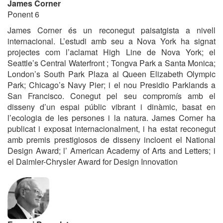
James Corner
Ponent 6
James Corner és un reconegut paisatgista a nivell
internacional. L’estudi amb seu a Nova York ha signat
projectes com l’aclamat High Line de Nova York; el
Seattle’s Central Waterfront ; Tongva Park a Santa Monica;
London’s South Park Plaza al Queen Elizabeth Olympic
Park; Chicago’s Navy Pier; i el nou Presidio Parklands a
San Francisco. Conegut pel seu compromís amb el
disseny d’un espai públic vibrant i dinàmic, basat en
l’ecologia de les persones i la natura. James Corner ha
publicat i exposat internacionalment, i ha estat reconegut
amb premis prestigiosos de disseny incloent el National
Design Award; l’ American Academy of Arts and Letters; i
el Daimler-Chrysler Award for Design Innovation