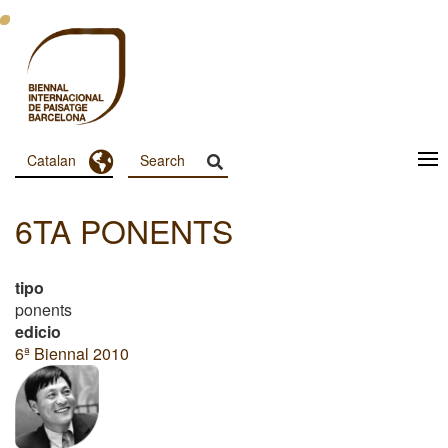
Vés
al
contingut
Toggle Dropdown
Catalan
Menu
Principal
6TA PONENTS
Dashboard
tipo
ponents
edicio
6ª Biennal 2010