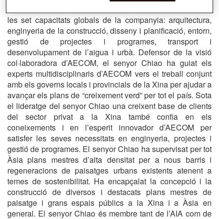
Porta les regnes d’AECOM a la Xina i des d’allà controla
les set capacitats globals de la companyia: arquitectura,
enginyeria de la construcció, disseny i planificació, entorn,
gestió de projectes i programes, transport i
desenvolupament de l’aigua i urbà. Defensor de la visió
col·laboradora d’AECOM, el senyor Chiao ha guiat els
experts multidisciplinaris d’AECOM vers el treball conjunt
amb els governs locals i provincials de la Xina per ajudar a
avançar els plans de “creixement verd” per tot el país. Sota
el lideratge del senyor Chiao una creixent base de clients
del sector privat a la Xina també confia en els
coneixements i en l’esperit innovador d’AECOM per
satisfer les seves necessitats en enginyeria, projectes i
gestió de programes. El senyor Chiao ha supervisat per tot
Àsia plans mestres d’alta densitat per a nous barris i
regeneracions de paisatges urbans existents atenent a
temes de sostenibilitat. Ha encapçalat la concepció i la
construcció de diversos i destacats plans mestres de
paisatge i grans espais públics a la Xina i a Àsia en
general. El senyor Chiao és membre tant de l’AIA com de