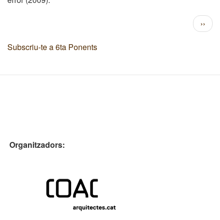
Paginació
Pàgi
››
següe
Subscriu-te a 6ta Ponents
Organitzadors: