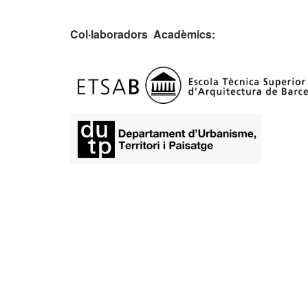
Col·laboradors Acadèmics:
​