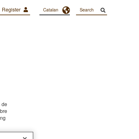
Register
Toggle Dropdown
Catalan
s de
mbre
ing