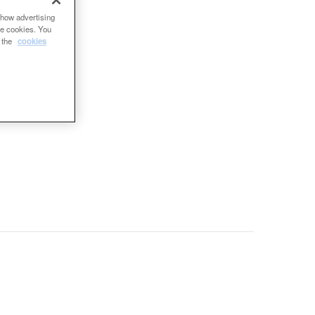
show advertising
se cookies. You
e the
cookies