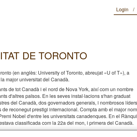
Login
ITAT DE TORONTO
ronto (en anglès: University of Toronto, abreujat «U of T»), a
 la major universitat del Canadà.
ants de tot Canadà i el nord de Nova York, així com un nombre
iants d'altres països. En les seves instal·lacions s'han graduat
stres del Canadà, dos governadors generals, i nombrosos líder
 de reconegut prestigi internacional. Compta amb el major no
remi Nobel d'entre les universitats canadenques. En el Rànqu
stava classificada com la 22a del mon, i primera del Canadà.