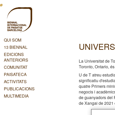
Vés
Menu
al
contingut
Principal
Dashboard
QUI SOM
UNIVERS
Menu
13 BIENNAL
Principal
EDICIONS
ANTERIORS
La Universitat de To
Toronto, Ontario, és
COMUNITAT
PAISATECA
U de T atreu estudi
significatiu d'estud
ACTIVITATS
quatre Primers mini
PUBLICACIONS
negocis i acadèmics
MULTIMEDIA
de guanyadors del P
de Xangai de 2021 e