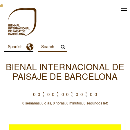
Pasar
al
contenido
principal
Toggle Dropdown
Spanish
Menu
Principal
BIENAL INTERNACIONAL DE
Dashboard
PAISAJE DE BARCELONA
0
0
0
0
0
0
0
0
0
0
0 semanas, 0 días, 0 horas, 0 minutos, 0 segundos left