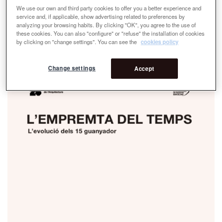
We use our own and third party cookies to offer you a better experience and
service and, if applicable, show advertising related to preferences by
analyzing your browsing habits. By clicking "OK", you agree to the use of
these cookies. You can also "configure" or "refuse" the installation of cookies
by clicking on "change settings". You can see the
cookies policy
Change settings
Accept