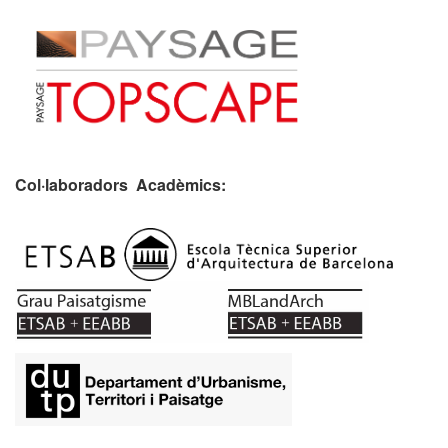
Col·laboradors Acadèmics:
​