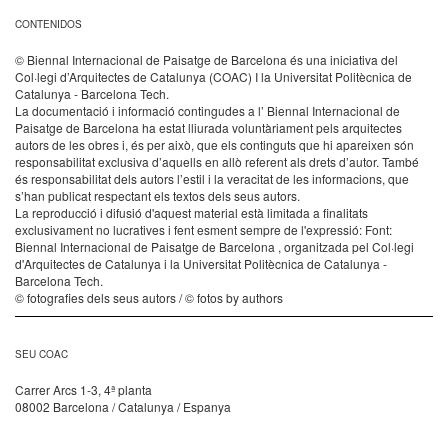
CONTENIDOS
© Biennal Internacional de Paisatge de Barcelona és una iniciativa del
Col·legi d’Arquitectes de Catalunya (COAC) I la Universitat Politècnica de
Catalunya - Barcelona Tech.
La documentació i informació contingudes a l’ Biennal Internacional de
Paisatge de Barcelona ha estat lliurada voluntàriament pels arquitectes
autors de les obres i, és per això, que els continguts que hi apareixen són
responsabilitat exclusiva d’aquells en allò referent als drets d’autor. També
és responsabilitat dels autors l’estil i la veracitat de les informacions, que
s’han publicat respectant els textos dels seus autors.
La reproducció i difusió d'aquest material està limitada a finalitats
exclusivament no lucratives i fent esment sempre de l'expressió: Font:
Biennal Internacional de Paisatge de Barcelona , organitzada pel Col·legi
d'Arquitectes de Catalunya i la Universitat Politècnica de Catalunya -
Barcelona Tech.
© fotografies dels seus autors / © fotos by authors
SEU COAC
Carrer Arcs 1-3, 4ª planta
08002 Barcelona / Catalunya / Espanya