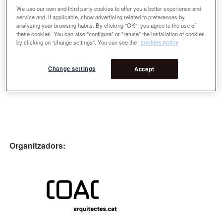
treballa com a professora de disseny paisatgístic al
We use our own and third party cookies to offer you a better experience and
Department of Lanscape Architecture, Biotechnical Faculty,
service and, if applicable, show advertising related to preferences by
University of Ljubljana.
analyzing your browsing habits. By clicking "OK", you agree to the use of
these cookies. You can also "configure" or "refuse" the installation of cookies
Email
info@akka.si
Web
http://akka.si/ob-rinzi-
by clicking on "change settings". You can see the
cookies policy
elementary-school/
Change settings
Accept
Organitzadors: