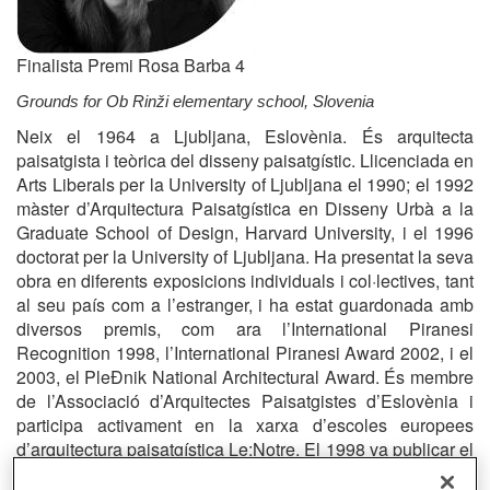
Finalista Premi Rosa Barba 4
Grounds for Ob Rinži elementary school, Slovenia
Neix el 1964 a Ljubljana, Eslovènia. És arquitecta
paisatgista i teòrica del disseny paisatgístic. Llicenciada en
Arts Liberals per la University of Ljubljana el 1990; el 1992
màster d’Arquitectura Paisatgística en Disseny Urbà a la
Graduate School of Design, Harvard University, i el 1996
doctorat per la University of Ljubljana. Ha presentat la seva
obra en diferents exposicions individuals i col·lectives, tant
al seu país com a l’estranger, i ha estat guardonada amb
diversos premis, com ara l’International Piranesi
Recognition 1998, l’International Piranesi Award 2002, i el
2003, el PleÐnik National Architectural Award. És membre
de l’Associació d’Arquitectes Paisatgistes d’Eslovènia i
participa activament en la xarxa d’escoles europees
d’arquitectura paisatgística Le:Notre. El 1998 va publicar el
llibre Landscape as a National Symbol.
Actualment,