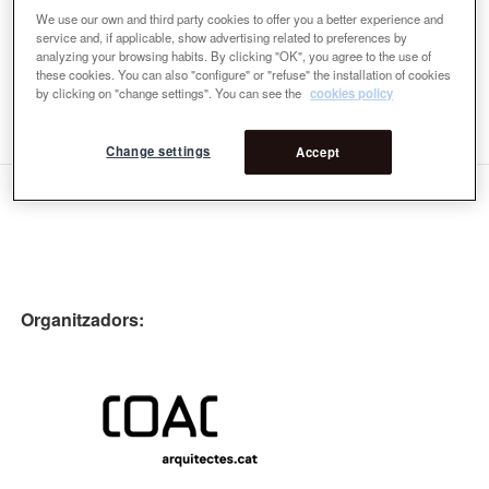
d’Art Contemporani Atelier sul Mare, etc.
We use our own and third party cookies to offer you a better experience and
service and, if applicable, show advertising related to preferences by
Premi
analyzing your browsing habits. By clicking "OK", you agree to the use of
these cookies. You can also "configure" or "refuse" the installation of cookies
Ponents
by clicking on "change settings". You can see the
cookies policy
8va Ponents
Change settings
Accept
Organitzadors: