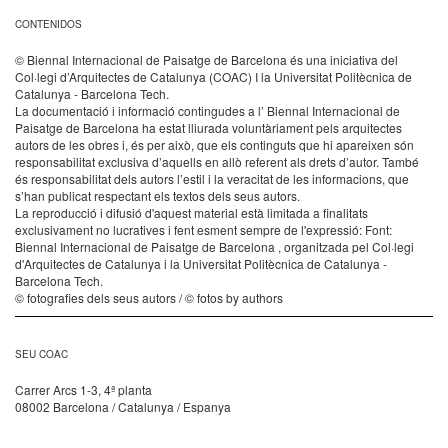
CONTENIDOS
© Biennal Internacional de Paisatge de Barcelona és una iniciativa del
Col·legi d’Arquitectes de Catalunya (COAC) I la Universitat Politècnica de
Catalunya - Barcelona Tech.
La documentació i informació contingudes a l’ Biennal Internacional de
Paisatge de Barcelona ha estat lliurada voluntàriament pels arquitectes
autors de les obres i, és per això, que els continguts que hi apareixen són
responsabilitat exclusiva d’aquells en allò referent als drets d’autor. També
és responsabilitat dels autors l’estil i la veracitat de les informacions, que
s’han publicat respectant els textos dels seus autors.
La reproducció i difusió d'aquest material està limitada a finalitats
exclusivament no lucratives i fent esment sempre de l'expressió: Font:
Biennal Internacional de Paisatge de Barcelona , organitzada pel Col·legi
d'Arquitectes de Catalunya i la Universitat Politècnica de Catalunya -
Barcelona Tech.
© fotografies dels seus autors / © fotos by authors
SEU COAC
Carrer Arcs 1-3, 4ª planta
08002 Barcelona / Catalunya / Espanya