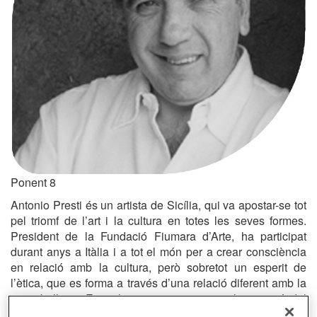
Ponent 8
Antonio Presti és un artista de Sicília, qui va apostar-se tot
pel triomf de l’art i la cultura en totes les seves formes.
President de la Fundació Fiumara d’Arte, ha participat
durant anys a Itàlia i a tot el món per a crear consciència
en relació amb la cultura, però sobretot un esperit de
l’ètica, que es forma a través d’una relació diferent amb la
seva bellesa. Entre les seves iniciatives: la creació del
parc d’escultures al Vall dels Nebrodis a Sicília, el Museu