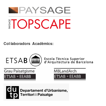
Col·laboradors Acadèmics:
​