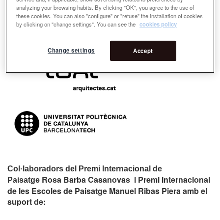
analyzing your browsing habits. By clicking "OK", you agree to the use of
these cookies. You can also "configure" or "refuse" the installation of cookies
Organitzadors:
by clicking on "change settings". You can see the
cookies policy
Change settings
Accept
Col·laboradors del Premi Internacional de
Rosa Barba Casanovas i Premi Internacional
Paisatge
de les Escoles de Paisatge Manuel Ribas Piera amb el
suport de: