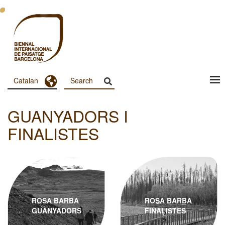
Vés
al
contingut
Toggle Dropdown
Catalan
Menu
Principal
GUANYADORS I
Dashboard
FINALISTES
ROSA BARBA
ROSA BARBA
GUANYADORS
FINALISTES