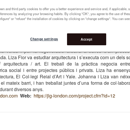
n and third party cookies to offer you a better experience and service and, if applicable, 
sa Barba 8
references by analyzing your browsing habits. By clicking "OK", you agree to the use of the
figure" or "refuse" the installation of cookies by clicking on "change settings". You can se
ton
a investigadora de l’institut del paisatge i soci fundador de J
 en 1986 Ella és assessora de Patrimoni Anglès, de la Comi
Change settings
Accept
calde de Londres. En la seva pràctica es preocupa pel patrimon
tura verda i per la regeneració urbana a través d’un procé
ada. Liza Fior va estudiar arquitectura i s’executa com un dels s
rquitectura / art. El treball de la pràctica negocia entr
rica social i entre projectes públics i privats. Liza ha enseny
tectura, El Col·legi Reial d’Art i Yale. Johanna i Liza van néix
l mateix barri, i han treballat juntes d’una forma de col·labor
durant diversos anys.
ndon.com
Web
https://jlg-london.com/project.cfm?id=12