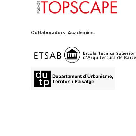
Col·laboradors Acadèmics:
​