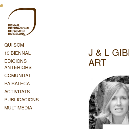
Vés
Menu
al
contingut
Principal
Dashboard
QUI SOM
J & L G
Menu
13 BIENNAL
Principal
ART
EDICIONS
ANTERIORS
COMUNITAT
PAISATECA
ACTIVITATS
PUBLICACIONS
MULTIMEDIA