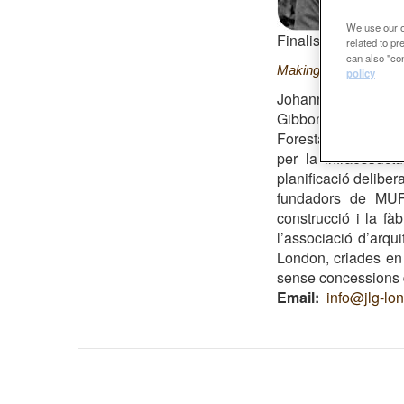
We use our ow
Finalista Premi Ro
related to p
can also "con
Making space in Dals
policy
Johanna Gibbons és l
Gibbons establerta
Forestal, i de l’al
per la infraestruc
planificació deliber
fundadors de MUF a
construcció i la fàb
l’associació d’arqui
London, criades en e
sense concessions 
Email
info@jlg-lo