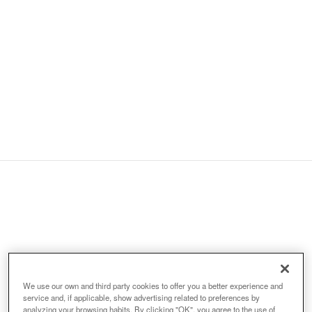
Organitzadors:
We use our own and third party cookies to offer you a better experience and
service and, if applicable, show advertising related to preferences by
analyzing your browsing habits. By clicking "OK", you agree to the use of