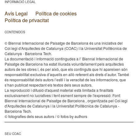
INFORMACIÓ LEGAL
Avís Legal
Política de cookies
Política de privacitat
CONTENIDOS
© Biennal Internacional de Paisatge de Barcelona és una iniciativa del
Col·legi d’Arquitectes de Catalunya (COAC) I la Universitat Politècnica de
Catalunya - Barcelona Tech.
La documentació i informació contingudes a l’ Biennal Internacional de
Paisatge de Barcelona ha estat lliurada voluntàriament pels arquitectes
autors de les obres i, és per això, que els continguts que hi apareixen són
responsabilitat exclusiva d’aquells en allò referent als drets d’autor. També
és responsabilitat dels autors l’estil i la veracitat de les informacions, que
s’han publicat respectant els textos dels seus autors.
La reproducció i difusió d'aquest material està limitada a finalitats
exclusivament no lucratives i fent esment sempre de l'expressió: Font:
Biennal Internacional de Paisatge de Barcelona , organitzada pel Col·legi
d'Arquitectes de Catalunya i la Universitat Politècnica de Catalunya -
Barcelona Tech.
© fotografies dels seus autors / © fotos by authors
SEU COAC