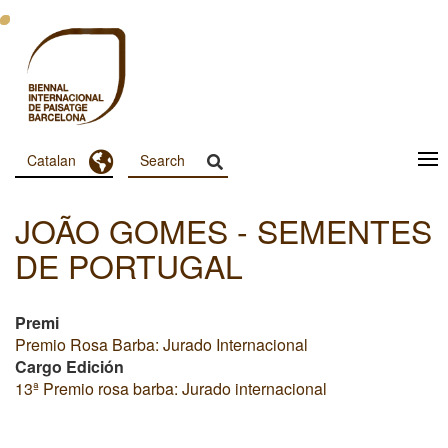
Vés
al
contingut
Toggle Dropdown
Catalan
Menu
Principal
JOÃO GOMES - SEMENTES
Dashboard
DE PORTUGAL
Premi
Premio Rosa Barba: Jurado Internacional
Cargo Edición
13ª Premio rosa barba: Jurado internacional