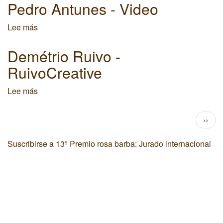
Câncio
Pedro Antunes - Video
Martins
-
Lee más
sobre
Câncio
Pedro
Martins
Antunes
Demétrio Ruivo -
-
RuivoCreative
Video
Lee más
sobre
Demétrio
Ruivo
Paginación
Sigui
››
-
págin
RuivoCreative
Suscribirse a 13ª Premio rosa barba: Jurado internacional