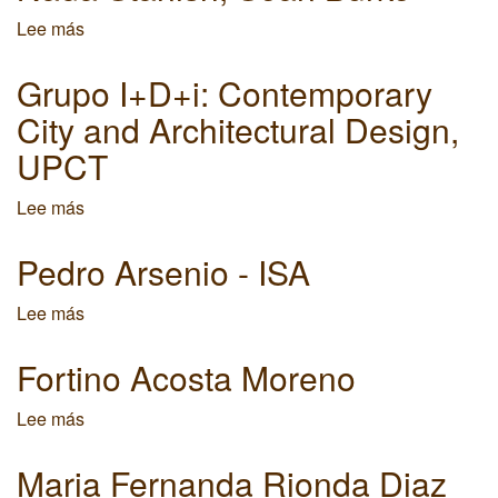
Lee más
sobre
Nada
Stanish,
Grupo I+D+i: Contemporary
Sean
City and Architectural Design,
Burke
UPCT
Lee más
sobre
Grupo
I+D+i:
Pedro Arsenio - ISA
Contemporary
City
Lee más
sobre
and
Pedro
Architectural
Arsenio
Fortino Acosta Moreno
Design,
-
UPCT
ISA
Lee más
sobre
Fortino
Acosta
Maria Fernanda Rionda Diaz
Moreno