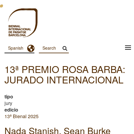
Pasar
al
contenido
principal
Toggle Dropdown
Spanish
Menu
Principal
13ª PREMIO ROSA BARBA:
Dashboard
JURADO INTERNACIONAL
tipo
jury
edicio
13ª Bienal 2025
Nada Stanish, Sean Burke