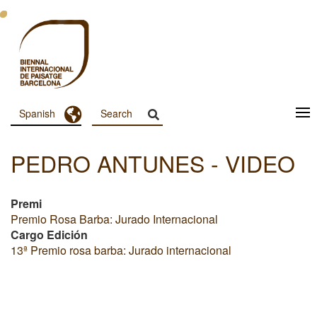
Pasar
al
contenido
principal
Toggle Dropdown
Spanish
Menu
Principal
PEDRO ANTUNES - VIDEO
Dashboard
Premi
Premio Rosa Barba: Jurado Internacional
Cargo Edición
13ª Premio rosa barba: Jurado internacional