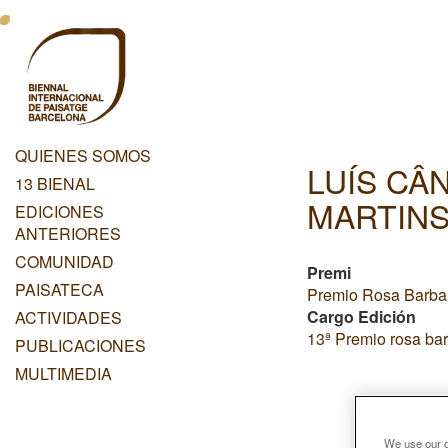
Pasar
Menu
al
contenido
Principal
principal
Dashboard
QUIENES SOMOS
LUÍS CÂ
Menu
13 BIENAL
Principal
MARTIN
EDICIONES
ANTERIORES
COMUNIDAD
Premi
PAISATECA
Premio Rosa Barba:
Cargo Edición
ACTIVIDADES
13ª Premio rosa bar
PUBLICACIONES
MULTIMEDIA
We use our ow