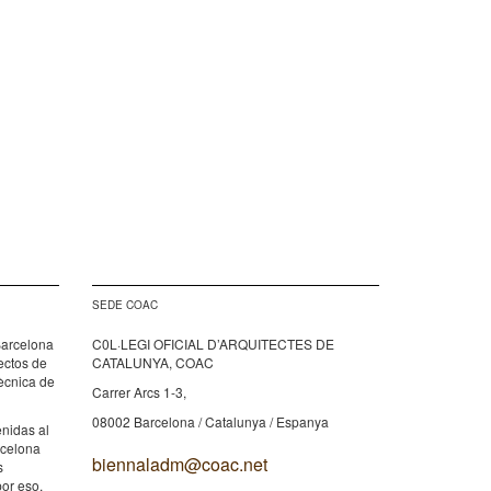
SEDE COAC
Barcelona
C0L·LEGI OFICIAL D’ARQUITECTES DE
tectos de
CATALUNYA, COAC
tècnica de
Carrer Arcs 1-3,
08002 Barcelona / Catalunya / Espanya
nidas al
rcelona
biennaladm@coac.net
s
por eso,