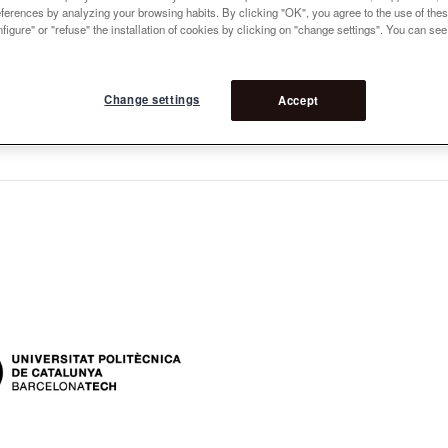
references by analyzing your browsing habits. By clicking "OK", you agree to the use of the
figure" or "refuse" the installation of cookies by clicking on "change settings". You can se
Change settings
Accept
es: