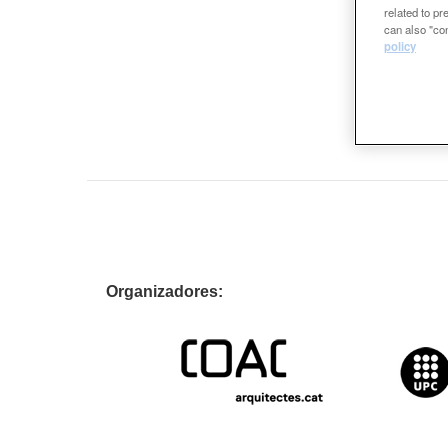
related to p
can also "con
policy
Organizador