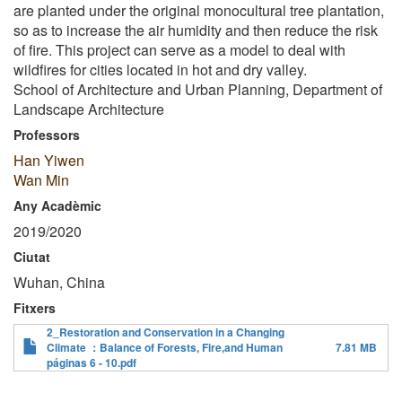
are planted under the original monocultural tree plantation,
so as to increase the air humidity and then reduce the risk
of fire. This project can serve as a model to deal with
wildfires for cities located in hot and dry valley.
School of Architecture and Urban Planning, Department of
Landscape Architecture
Professors
Han Yiwen
Wan Min
Any Acadèmic
2019/2020
Ciutat
Wuhan, China
Fitxers
2_Restoration and Conservation in a Changing
Climate ：Balance of Forests, Fire,and Human
7.81 MB
páginas 6 - 10.pdf