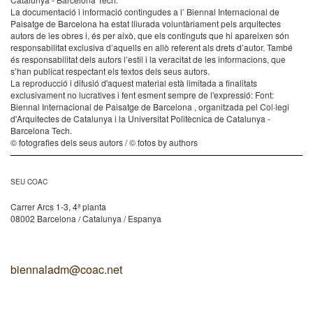
La documentació i informació contingudes a l’ Biennal Internacional de
Paisatge de Barcelona ha estat lliurada voluntàriament pels arquitectes
autors de les obres i, és per això, que els continguts que hi apareixen són
responsabilitat exclusiva d’aquells en allò referent als drets d’autor. També
és responsabilitat dels autors l’estil i la veracitat de les informacions, que
s’han publicat respectant els textos dels seus autors.
La reproducció i difusió d'aquest material està limitada a finalitats
exclusivament no lucratives i fent esment sempre de l'expressió: Font:
Biennal Internacional de Paisatge de Barcelona , organitzada pel Col·legi
d'Arquitectes de Catalunya i la Universitat Politècnica de Catalunya -
Barcelona Tech.
© fotografies dels seus autors / © fotos by authors
SEU COAC
Carrer Arcs 1-3, 4ª planta
08002 Barcelona / Catalunya / Espanya
biennaladm@coac.net