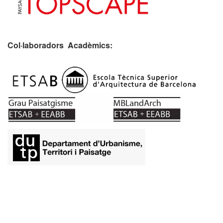
Col·laboradors Acadèmics:
​