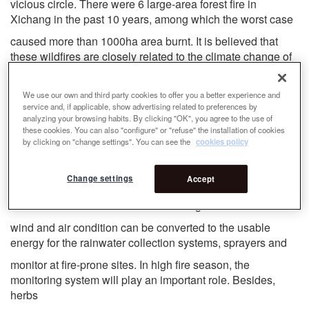
vicious circle. There were 6 large-area forest fire in
Xichang in the past 10 years, among which the worst case
caused more than 1000ha area burnt. It is believed that
these wildfires are closely related to the climate change of
Xichang in the past 30 years, including rising temperature
and reduced humidity. What’s worse, the hot-dry wind
We use our own and third party cookies to offer you a better experience and
service and, if applicable, show advertising related to preferences by
brought by valley effect makes the fire more intense and
analyzing your browsing habits. By clicking "OK", you agree to the use of
frequent. Therefore, here we take Xichang as an example
these cookies. You can also "configure" or "refuse" the installation of cookies
by clicking on "change settings". You can see the
cookies policy
to show how to alleviate the fire problem by building a
nature-based system.
Change settings
Accept
We will use the following strategies to prevent and mitigate
climate-induced forest fire. The existing hot foehn
wind and air condition can be converted to the usable
energy for the rainwater collection systems, sprayers and
monitor at fire-prone sites. In high fire season, the
monitoring system will play an important role. Besides,
herbs