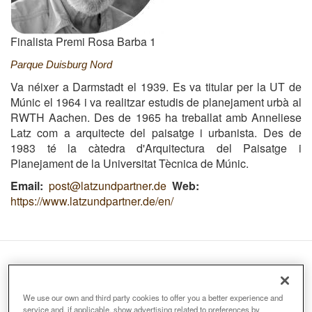
Finalista Premi Rosa Barba 1
Parque Duisburg Nord
Va néixer a Darmstadt el 1939. Es va titular per la UT de
Múnic el 1964 i va realitzar estudis de planejament urbà al
RWTH Aachen.
Des de 1965 ha treballat amb Anneliese
Latz com a arquitecte del paisatge i urbanista.
Des de
1983 té la càtedra d'Arquitectura del Paisatge i
Planejament de la Universitat Tècnica de Múnic.
Email
post@latzundpartner.de
Web
https://www.latzundpartner.de/en/
We use our own and third party cookies to offer you a better experience and
service and, if applicable, show advertising related to preferences by