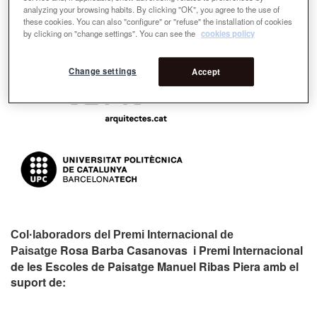
analyzing your browsing habits. By clicking "OK", you agree to the use of
these cookies. You can also "configure" or "refuse" the installation of cookies
Organitzadors:
by clicking on "change settings". You can see the
cookies policy
Change settings
Accept
Col·laboradors del Premi Internacional de
Rosa Barba Casanovas i Premi Internacional
Paisatge
de les Escoles de Paisatge Manuel Ribas Piera amb el
suport de: