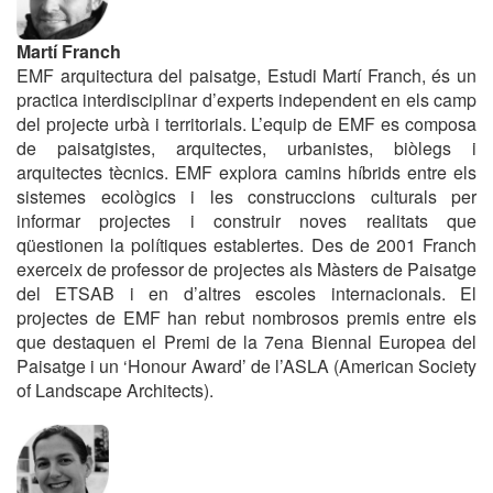
Martí Franch
EMF arquitectura del paisatge, Estudi Martí Franch, és un
practica interdisciplinar d’experts independent en els camp
del projecte urbà i territorials. L’equip de EMF es composa
de paisatgistes, arquitectes, urbanistes, biòlegs i
arquitectes tècnics. EMF explora camins híbrids entre els
sistemes ecològics i les construccions culturals per
informar projectes i construir noves realitats que
qüestionen la polítiques establertes. Des de 2001 Franch
exerceix de professor de projectes als Màsters de Paisatge
del ETSAB i en d’altres escoles internacionals. El
projectes de EMF han rebut nombrosos premis entre els
que destaquen el Premi de la 7ena Biennal Europea del
Paisatge i un ‘Honour Award’ de l’ASLA (American Society
of Landscape Architects).