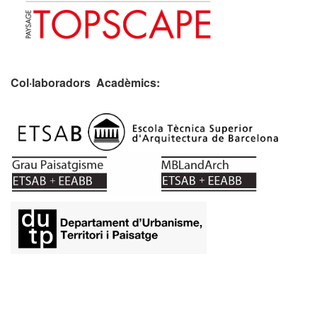
Col·laboradors Acadèmics:
​