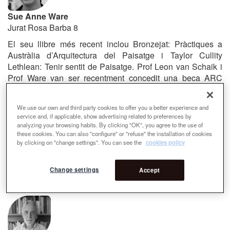
Sue Anne Ware
Jurat Rosa Barba 8
El seu llibre més recent inclou Bronzejat: Pràctiques a
Austràlia d’Arquitectura del Paisatge i Taylor Cullity
Lethlean: Tenir sentit de Paisatge.
Prof Leon van Schaik i
Prof Ware van ser recentment concedit una beca ARC
descobriment; (DP 110.100.939) Investigació pràctica de
disseny: descobreix el paper de la intel•ligència espacial
We use our own and third party cookies to offer you a better experience and
en el disseny de l’entorn construït per $ 150.000 USD. En
service and, if applicable, show advertising related to preferences by
2013/14 va concedir una beca de 47.000 $ per
analyzing your browsing habits. By clicking "OK", you agree to the use of
desenvolupar una nova programa de Màster d’Arquitectura
these cookies. You can also "configure" or "refuse" the installation of cookies
by clicking on "change settings". You can see the
cookies policy
del Paisatge a 6 universitats a New Zealand i Austràlia.
Actualment és professor visitant i investigador a ETSAB i
Ecole Nationale Superieure du Paysage - Versaiiles
Change settings
Accept
(ENSP-V) per al 2014
.