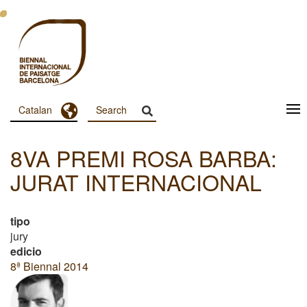
Vés
al
contingut
Toggle Dropdown
Catalan
Menu
Principal
8VA PREMI ROSA BARBA:
Dashboard
JURAT INTERNACIONAL
tipo
jury
edicio
8ª Biennal 2014