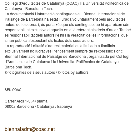
Col·legi d’Arquitectes de Catalunya (COAC) I la Universitat Politècnica de
Catalunya - Barcelona Tech.
La documentació i informació contingudes a l’ Biennal Internacional de
Paisatge de Barcelona ha estat lliurada voluntàriament pels arquitectes
autors de les obres i, és per això, que els continguts que hi apareixen són
responsabilitat exclusiva d’aquells en allò referent als drets d’autor. També
és responsabilitat dels autors l’estil i la veracitat de les informacions, que
s’han publicat respectant els textos dels seus autors.
La reproducció i difusió d'aquest material està limitada a finalitats
exclusivament no lucratives i fent esment sempre de l'expressió: Font:
Biennal Internacional de Paisatge de Barcelona , organitzada pel Col·legi
d'Arquitectes de Catalunya i la Universitat Politècnica de Catalunya -
Barcelona Tech.
© fotografies dels seus autors / © fotos by authors
SEU COAC
Carrer Arcs 1-3, 4ª planta
08002 Barcelona / Catalunya / Espanya
biennaladm@coac.net