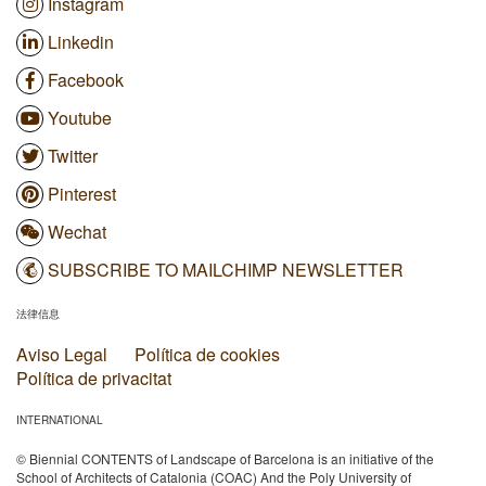
Instagram
Linkedin
Facebook
Youtube
Twitter
Pinterest
Wechat
SUBSCRIBE TO MAILCHIMP NEWSLETTER
法律信息
Aviso Legal
Política de cookies
Política de privacitat
INTERNATIONAL
© Biennial CONTENTS of Landscape of Barcelona is an initiative of the
School of Architects of Catalonia (COAC) And the Poly University of