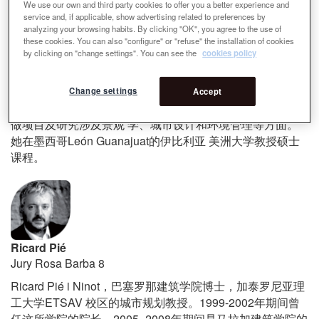
We use our own and third party cookies to offer you a better experience and
service and, if applicable, show advertising related to preferences by
analyzing your browsing habits. By clicking "OK", you agree to the use of
these cookies. You can also "configure" or "refuse" the installation of cookies
Desiree Martinez
by clicking on "change settings". You can see the
cookies policy
Jury Rosa Barba 8
2010-2014
Change settings
Accept
景
观师
，
毕业于慕尼黑工业大学
，
于
年期
间任国
PAISAJE RADICAL
际景观设
计师联盟主席。她的
事
务所所
做项目及研究涉及景观
学、城市
设计和环境管理等方面。
León Guanajuat
她在墨西哥
的伊比利
亚
美洲大学教授
硕士
课程
。
Ricard Pié
Jury Rosa Barba 8
Ricard Pié i Ninot
，
巴塞
罗那建筑学院博士
，
加泰罗尼亚理
ETSAV
1999-2002
工大学
校区的城市
规划教授。
年期
间曾
2005- 2008