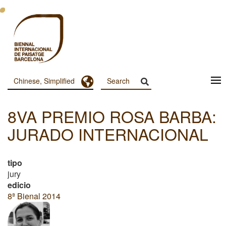
跳
转
到
主
要
内
容
Toggle Dropdown
Chinese, Simplified
Menu
Principal
8VA PREMIO ROSA BARBA:
Dashboard
JURADO INTERNACIONAL
tipo
jury
edicio
8ª Bienal 2014