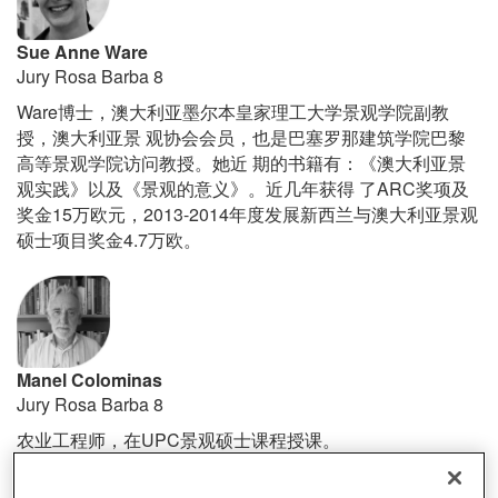
Sue Anne Ware
Jury Rosa Barba 8
Ware
博士
，
澳大利
亚墨尔本皇家理工大学景观学院副教
授
，
澳大利亚景
观协会会员
，
也是巴塞罗那建筑学院巴黎
高等景观学院访问教授。她近
期的
书籍有
：
《澳大利亚景
ARC
观实践》以及《景观的意义》。近几年获得
了
奖项及
15
2013-2014
奖金
万欧元
，
年度
发展新西兰与澳大利亚景观
4.7
硕士项目奖金
万欧
。
Manel Colominas
Jury Rosa Barba 8
UPC
农业工程师
，
在
景
观硕士课程授课
。