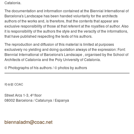
Catalonia.
The documentation and information contained at the Biennial International of
Barcelona's Landscape has been handed voluntarily for the architects
authors of the works and, is therefore, that the contents that appear are
exclusive responsibility of those at that referent at the royalties of author. Also
it is responsibility of the authors the style and the veracity of the informations,
that have published respecting the texts of his authors.
The reproduction and diffusion of this material is limited at purposes
exclusively no yielding and doing quotation always of the expression: Font:
Biennial International of Barcelona's Landscape , organised by the School of
Architects of Catalonia and the Poly University of Catalonia.
© Photographs of his authors / © photos by authors
司令部 COAC
Street Arcs 1-3, 4ª floor
08002 Barcelona / Catalunya / Espanya
biennaladm@coac.net