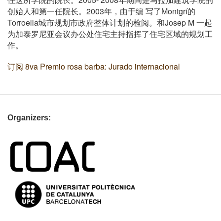
任这所学院的院长。
年期
间是马拉加
建筑学院的
2003
Montgrí
创始人和第一任院长。
年
，
由于
编
写了
的
Torroella
Josep M
城市
规划市政府整体计划的检阅。和
一起
为加泰罗尼亚会议办公处住宅主持指挥了住宅区域的规划工
作。
订阅 8va Premio rosa barba: Jurado internacional
Organizers: