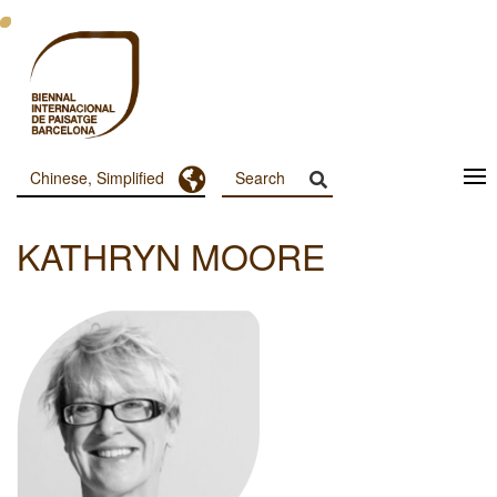
跳
转
到
主
要
内
容
Toggle Dropdown
Chinese, Simplified
Menu
Principal
KATHRYN MOORE
Dashboard