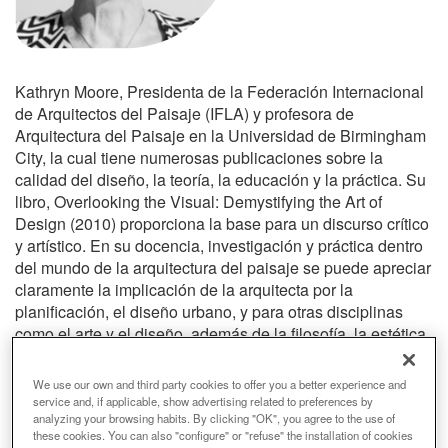
Kathryn Moore, Presidenta de la Federación Internacional
de Arquitectos del Paisaje (IFLA) y profesora de
Arquitectura del Paisaje en la Universidad de Birmingham
City, la cual tiene numerosas publicaciones sobre la
calidad del diseño, la teoría, la educación y la práctica. Su
libro, Overlooking the Visual: Demystifying the Art of
Design (2010) proporciona la base para un discurso crítico
y artístico. En su docencia, investigación y práctica dentro
del mundo de la arquitectura del paisaje se puede apreciar
claramente la implicación de la arquitecta por la
planificación, el diseño urbano, y para otras disciplinas
como el arte y el diseño, además de la filosofía, la estética
y la educación de forma más general. Ha sido protagonista
en la redefinición de la relación entre paisaje, cultura y
We use our own and third party cookies to offer you a better experience and
gobierno, finanzas, salud y compromiso comunitario, en el
service and, if applicable, show advertising related to preferences by
analyzing your browsing habits. By clicking "OK", you agree to the use of
contexto de una propuesta radical para El Parque
these cookies. You can also "configure" or "refuse" the installation of cookies
Nacional de West Midlands, proyecto iniciado en una