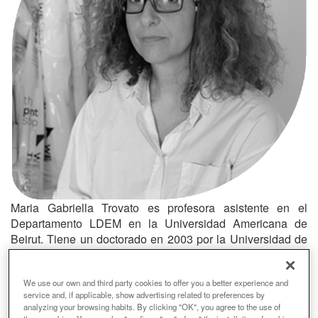
Maria Gabriella Trovato es profesora asistente en el
Departamento LDEM en la Universidad Americana de
Beirut. Tiene un doctorado en 2003 por la Universidad de
Reggio Calabria y la Universidad de Nápoles en
arquitectura del paisaje, jardines y Ordenación del
We use our own and third party cookies to offer you a better experience and
Territorio. Sus investigaciones más recientes se centra en
service and, if applicable, show advertising related to preferences by
el proyecto MEDSCAPES ENPI / CBCMED, en el paisaje
analyzing your browsing habits. By clicking "OK", you agree to the use of
de Atlas para el Líbano, y en el paisaje periurbano en el