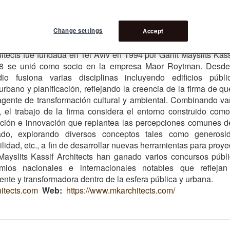
sa Barba 6
l Público 6
Change settings
Accept
space regeneration
hitects fue fundada en Tel Aviv en 1994 por Ganit Mayslits Kass
08 se unió como socio en la empresa Maor Roytman. Desde
dio fusiona varias disciplinas incluyendo edificios públi
rbano y planificación, reflejando la creencia de la firma de qu
agente de transformación cultural y ambiental. Combinando va
 el trabajo de la firma considera el entorno construido com
ción e innovación que replantea las percepciones comunes d
ado, explorando diversos conceptos tales como generosid
ilidad, etc., a fin de desarrollar nuevas herramientas para proye
Mayslits Kassif Architects han ganado varios concursos públ
mios nacionales e internacionales notables que reflejan
ente y transformadora dentro de la esfera pública y urbana.
tects.com
Web
https://www.mkarchitects.com/