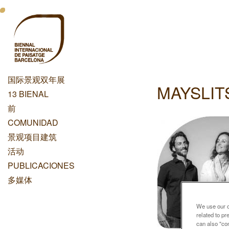
跳
Menu
转
到
Principal
主
Dashboard
要
内
国际景观双年展
容
MAYSLIT
Menu
13 BIENAL
Principal
前
COMUNIDAD
景观项目建筑
活动
PUBLICACIONES
多媒体
We use our ow
related to p
can also "con