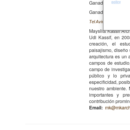
policy
Ganador Premio Ro
Ganador Opinión de
T
el Aviv port public 
Mayslits Kassif Arc
Udi Kassif, en 20
creación, el estu
paisajismo, diseño u
arquitectura es un 
campos de estudio,
campo de investiga
público y lo priv
especificidad, posib
nuestro ambiente. 
importantes y pre
contribución promin
Email
mk@mkarchi