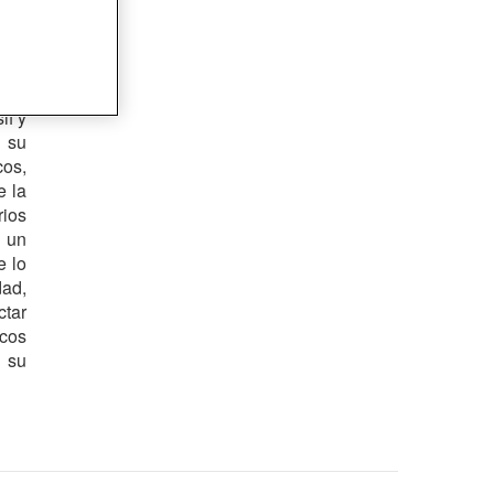
if y
 su
cos,
e la
rios
o un
e lo
ad,
ctar
icos
 su