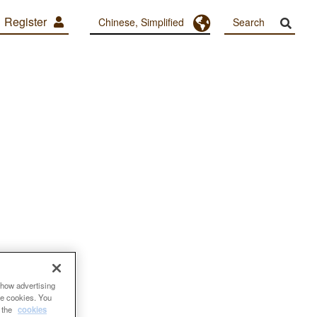
Register
Toggle Dropdown
Chinese, Simplified
show advertising
se cookies. You
e the
cookies