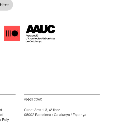
司令部 COAC
of
Street Arcs 1-3, 4ª floor
 of
08002 Barcelona / Catalunya / Espanya
e Poly