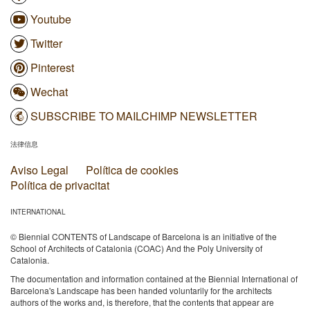
Youtube
Twitter
Pinterest
Wechat
SUBSCRIBE TO MAILCHIMP NEWSLETTER
法律信息
Aviso Legal
Política de cookies
Política de privacitat
INTERNATIONAL
© Biennial CONTENTS of Landscape of Barcelona is an initiative of the
School of Architects of Catalonia (COAC) And the Poly University of
Catalonia.
The documentation and information contained at the Biennial International of
Barcelona's Landscape has been handed voluntarily for the architects
authors of the works and, is therefore, that the contents that appear are