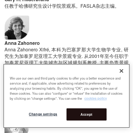
任教于哈佛研究生设计学院景观系。FASLA杂志主编。
Anna Zahonero
Anna Zahonero Xifré, 本科为巴塞罗那大学生物学专业, 研
究生为加泰罗尼亚理工大学景观专业. 从2001年至今任职于
加泰罗尼亚理工大学城市与区域规划系教授, 主要负责景观
课程与CRPP研究任务. 从1993年开始在景观与环境研究领
域进行科研. 其景观和生态一体化科研项目最具代表性, 利用
We use our own and third party cookies to offer you a better experience and
了以前强大的专业背景进行城市和区域规划领域的生态过程
service and, if applicable, show advertising related to preferences by
科研报告.
analyzing your browsing habits. By clicking "OK", you agree to the use of
these cookies. You can also "configure" or "refuse" the installation of cookies
by clicking on "change settings". You can see the
cookies policy
Change settings
Accept