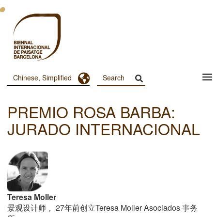
跳
转
到
主
要
内
容
Toggle Dropdown
Chinese, Simplified
Menu
Principal
PREMIO ROSA BARBA:
Dashboard
JURADO INTERNACIONAL
Teresa Moller
景观设计师， 27年前创立Teresa Moller Asociados 事务