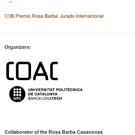
前
‹‹
页
一
页
订阅 Premio Rosa Barba: Jurado Internacional
Organizers:
Collaborator of the Rosa Barba Casanovas