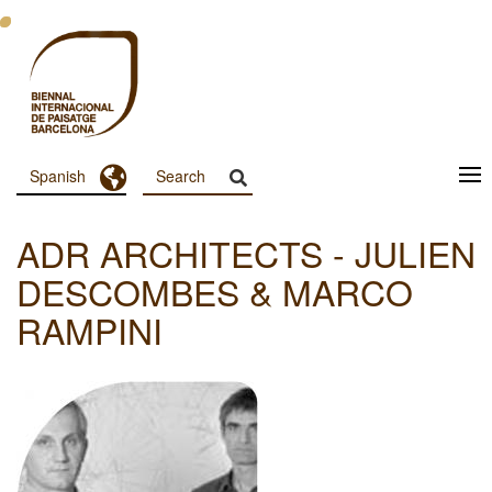
Pasar
al
contenido
principal
Toggle Dropdown
Spanish
Menu
Principal
ADR ARCHITECTS - JULIEN
Dashboard
DESCOMBES & MARCO
RAMPINI