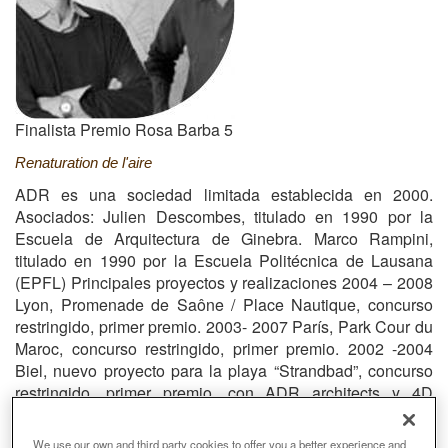
Finalista Premio Rosa Barba 5
Renaturation de l'aire
ADR es una sociedad limitada establecida en 2000.
Asociados: Julien Descombes, titulado en 1990 por la
Escuela de Arquitectura de Ginebra. Marco Rampini,
titulado en 1990 por la Escuela Politécnica de Lausana
(EPFL) Principales proyectos y realizaciones 2004 – 2008
Lyon, Promenade de Saône / Place Nautique, concurso
restringido, primer premio. 2003- 2007 París, Park Cour du
Maroc, concurso restringido, primer premio. 2002 -2004
Biel, nuevo proyecto para la playa “Strandbad”, concurso
restringido, primer premio, con ADR architects y 4D
landscape architects. 2000 – 2008 Ginebra, proyecto para
la Turbinenplatz, concurso restringido, primer premio. 1999
We use our own and third party cookies to offer you a better experience and