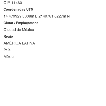
C.P. 11460
Coordenadas UTM
14 479929.3638m E 2149781.6227m N
Ciutat / Emplaçament
Ciudad de México
Regió
AMÉRICA LATINA
País
Mèxic