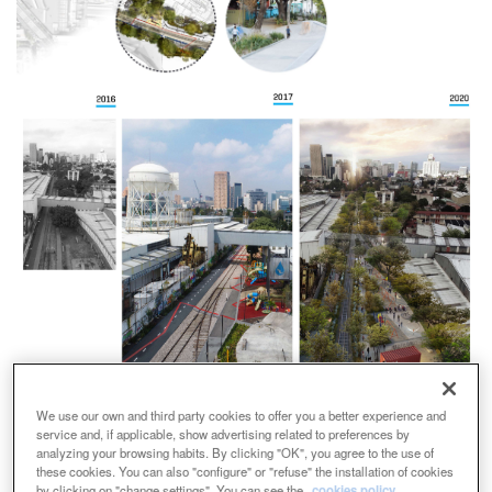
We use our own and third party cookies to offer you a better experience and
service and, if applicable, show advertising related to preferences by
analyzing your browsing habits. By clicking "OK", you agree to the use of
these cookies. You can also "configure" or "refuse" the installation of cookies
by clicking on "change settings". You can see the
cookies policy