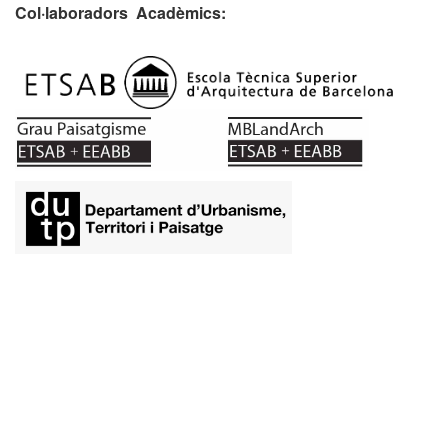
Col·laboradors Acadèmics:
​