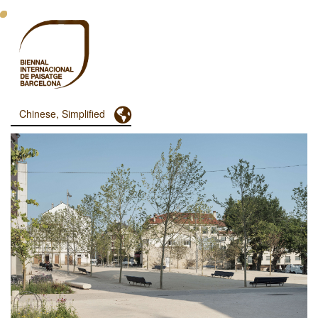
跳
转
到
主
要
内
容
Toggle Dropdown
Chinese, Simplified
Menu
Principal
Dashboard