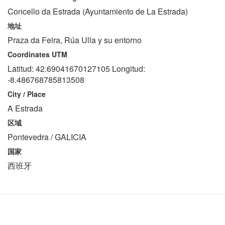
Concello da Estrada (Ayuntamiento de La Estrada)
地址
Praza da Feira, Rúa Ulla y su entorno
Coordinates UTM
Latitud: 42.69041670127105 Longitud:
-8.486768785813508
City / Place
A Estrada
区域
Pontevedra / GALICIA
国家
西班牙