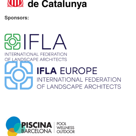
Sponsors:
​ ​
​