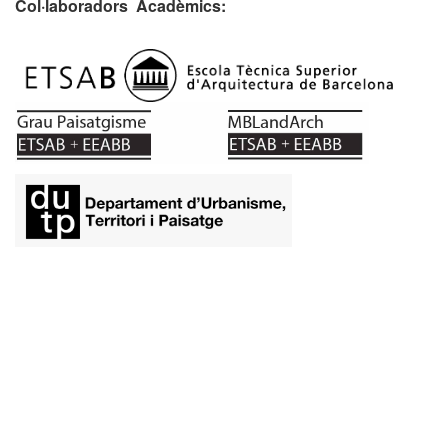
Col·laboradors Acadèmics:
​