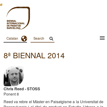
Vés
al
contingut
Toggle Dropdown
Catalan
Menu
Principal
8ª BIENNAL 2014
Dashboard
Chris Reed - STOSS
Ponent 8
Reed va rebre el Màster en Paisatgisme a la Universitat de
Pennsylvania i el títol de graduat en Estudis Urbans a la