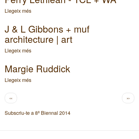
-
Field
Llegeix més
sobre
Operations
Perry
Lethlean
J & L Gibbons + muf
-
architecture | art
TCL
+
Llegeix més
sobre
WA
J
&
Margie Ruddick
L
Gibbons
Llegeix més
sobre
+
Margie
muf
Ruddick
Paginació
Pàgina
Pàgi
‹‹
››
architecture
anterior
següe
|
art
Subscriu-te a 8ª Biennal 2014