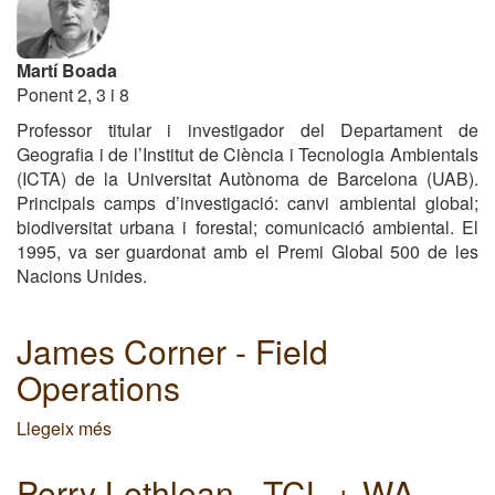
Martí Boada
Ponent 2, 3 i 8
Professor titular i investigador del Departament de
Geografia i de l’Institut de Ciència i Tecnologia Ambientals
(ICTA) de la Universitat Autònoma de Barcelona (UAB).
Principals camps d’investigació: canvi ambiental global;
biodiversitat urbana i forestal; comunicació ambiental. El
1995, va ser guardonat amb el Premi Global 500 de les
Nacions Unides.
James Corner - Field
Operations
Llegeix més
sobre
James
Corner
Perry Lethlean - TCL + WA