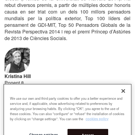
rebut diversos premis, a partir de múltiples doctor honoris
causa en ser triat com un dels 100 millors pensadors
mundials per la política exterior, Top 100 líders del
pensament de GDI-MIT, Top 50 Pensadors Globals de la
Revista Perspectiva 2014 i rep el premi Príncep d’Astúries
de 2013 de Ciències Socials.
Kristina Hill
Ponent 8
Kristina Hill va rebre el seu títol de doctorat a la Universitat
de Harvard. És professora associada a la Universitat de
We use our own and third party cookies to offer you a better experience and
service and, if applicable, show advertising related to preferences by
California, Berkeley. La seva feina es basa en la dinàmica
analyzing your browsing habits. By clicking "OK", you agree to the use of
ecològica urbana en relació amb el disseny físic i el
these cookies. You can also "configure" or "refuse" the installation of cookies
comportament social. Fou membra honorífica de l’Urban
by clicking on "change settings". You can see the
cookies policy
Design Institute a Nova York, i ha dut a terme
investigacions a Estocolm, Suècia, com a becària
Change settings