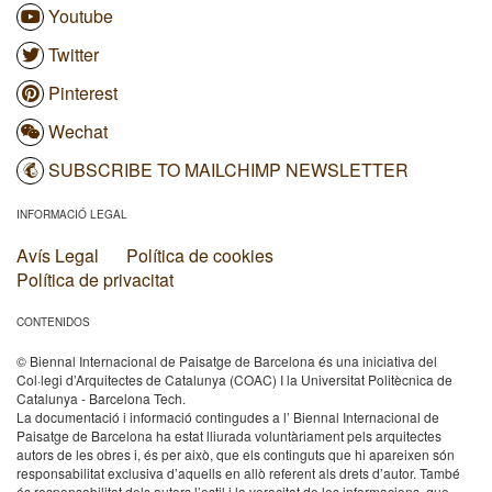
Youtube
Twitter
Pinterest
Wechat
SUBSCRIBE TO MAILCHIMP NEWSLETTER
INFORMACIÓ LEGAL
Avís Legal
Política de cookies
Política de privacitat
CONTENIDOS
© Biennal Internacional de Paisatge de Barcelona és una iniciativa del
Col·legi d’Arquitectes de Catalunya (COAC) I la Universitat Politècnica de
Catalunya - Barcelona Tech.
La documentació i informació contingudes a l’ Biennal Internacional de
Paisatge de Barcelona ha estat lliurada voluntàriament pels arquitectes
autors de les obres i, és per això, que els continguts que hi apareixen són
responsabilitat exclusiva d’aquells en allò referent als drets d’autor. També
és responsabilitat dels autors l’estil i la veracitat de les informacions, que