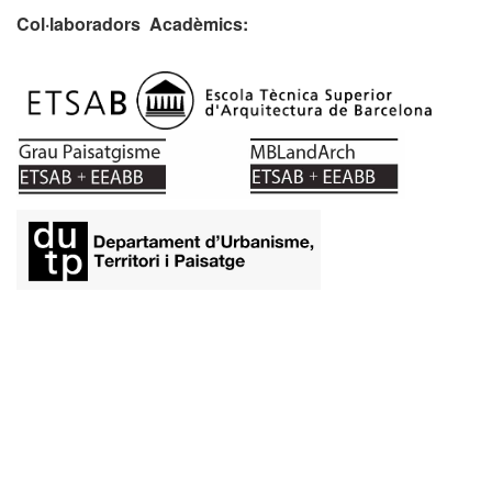
Col·laboradors Acadèmics:
​