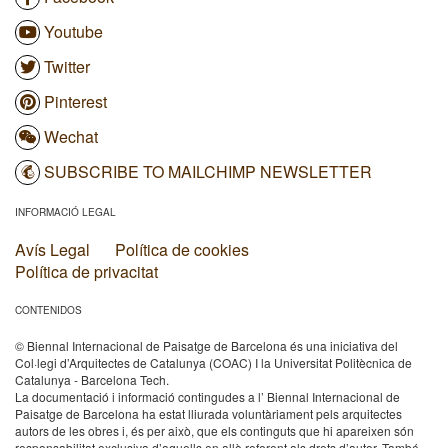
Youtube
Twitter
Pinterest
Wechat
SUBSCRIBE TO MAILCHIMP NEWSLETTER
INFORMACIÓ LEGAL
Avís Legal
Política de cookies
Política de privacitat
CONTENIDOS
© Biennal Internacional de Paisatge de Barcelona és una iniciativa del
Col·legi d’Arquitectes de Catalunya (COAC) I la Universitat Politècnica de
Catalunya - Barcelona Tech.
La documentació i informació contingudes a l’ Biennal Internacional de
Paisatge de Barcelona ha estat lliurada voluntàriament pels arquitectes
autors de les obres i, és per això, que els continguts que hi apareixen són
responsabilitat exclusiva d’aquells en allò referent als drets d’autor. També