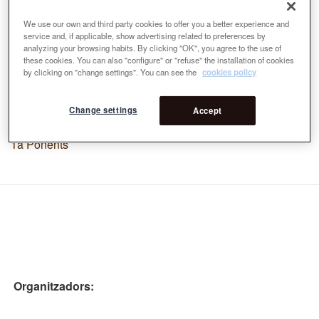
Marcià Codinachs
We use our own and third party cookies to offer you a better experience and
service and, if applicable, show advertising related to preferences by
Va néixer a Barcelona el 1955. Es professor de Projectes
analyzing your browsing habits. By clicking "OK", you agree to the use of
de I'ETSAB i coordinador de la linia de doctorat "Els nous
these cookies. You can also "configure" or "refuse" the installation of cookies
instruments de l'arquitectura".
by clicking on "change settings". You can see the
cookies policy
Change settings
Premi
Accept
Ponents
1a Ponents
Organitzadors: