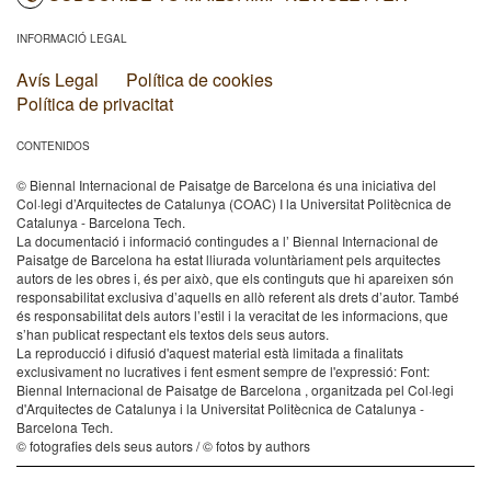
INFORMACIÓ LEGAL
Avís Legal
Política de cookies
Política de privacitat
CONTENIDOS
© Biennal Internacional de Paisatge de Barcelona és una iniciativa del
Col·legi d’Arquitectes de Catalunya (COAC) I la Universitat Politècnica de
Catalunya - Barcelona Tech.
La documentació i informació contingudes a l’ Biennal Internacional de
Paisatge de Barcelona ha estat lliurada voluntàriament pels arquitectes
autors de les obres i, és per això, que els continguts que hi apareixen són
responsabilitat exclusiva d’aquells en allò referent als drets d’autor. També
és responsabilitat dels autors l’estil i la veracitat de les informacions, que
s’han publicat respectant els textos dels seus autors.
La reproducció i difusió d'aquest material està limitada a finalitats
exclusivament no lucratives i fent esment sempre de l'expressió: Font:
Biennal Internacional de Paisatge de Barcelona , organitzada pel Col·legi
d'Arquitectes de Catalunya i la Universitat Politècnica de Catalunya -
Barcelona Tech.
© fotografies dels seus autors / © fotos by authors