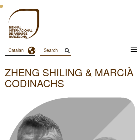
Vés
al
contingut
Toggle Dropdown
Catalan
Menu
Principal
ZHENG SHILING & MARCIÀ
Dashboard
CODINACHS