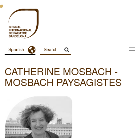
Pasar
al
contenido
principal
Toggle Dropdown
Spanish
Menu
Principal
CATHERINE MOSBACH -
Dashboard
MOSBACH PAYSAGISTES