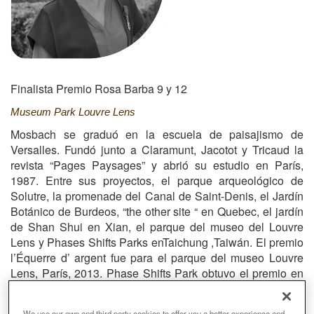
Finalista Premio Rosa Barba 9 y 12
Museum Park Louvre Lens
Mosbach se graduó en la escuela de paisajismo de
Versalles. Fundó junto a Claramunt, Jacotot y Tricaud la
revista “Pages Paysages” y abrió su estudio en París,
1987. Entre sus proyectos, el parque arqueológico de
Solutre, la promenade del Canal de Saint-Denis, el Jardín
Botánico de Burdeos, “the other site “ en Quebec, el jardín
de Shan Shui en Xian, el parque del museo del Louvre
Lens y Phases Shifts Parks enTaichung ,Taiwán. El premio
l’Équerre d’ argent fue para el parque del museo Louvre
Lens, París, 2013. Phase Shifts Park obtuvo el premio en
la categoría Iconic Concept del German Design Council,
Munich 2014. Mosbach es caballero en la Orden Nacional
We use our own and third party cookies to offer you a better experience and