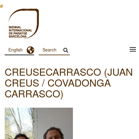
Skip
to
main
content
Toggle Dropdown
English
Menu
Principal
CREUSECARRASCO (JUAN
Dashboard
CREUS / COVADONGA
CARRASCO)