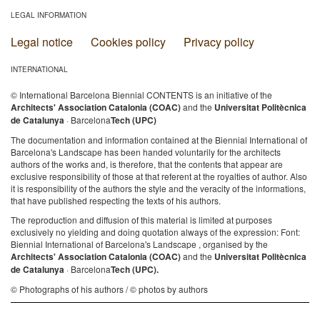
LEGAL INFORMATION
Legal notice
Cookies policy
Privacy policy
INTERNATIONAL
© International Barcelona Biennial CONTENTS is an initiative of the
Architects' Association Catalonia (COAC)
and the
Universitat Politècnica
de Catalunya
· Barcelona
Tech (UPC)
The documentation and information contained at the Biennial International of
Barcelona's Landscape has been handed voluntarily for the architects
authors of the works and, is therefore, that the contents that appear are
exclusive responsibility of those at that referent at the royalties of author. Also
it is responsibility of the authors the style and the veracity of the informations,
that have published respecting the texts of his authors.
The reproduction and diffusion of this material is limited at purposes
exclusively no yielding and doing quotation always of the expression: Font:
Biennial International of Barcelona's Landscape , organised by the
Architects' Association Catalonia (COAC)
and the
Universitat Politècnica
de Catalunya
· Barcelona
Tech (UPC).
© Photographs of his authors / © photos by authors