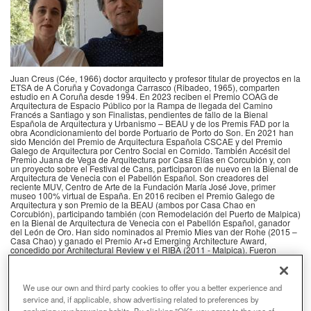
Juan Creus
(Cée, 1966) doctor arquitecto y profesor titular de proyectos en la
ETSA de A Coruña y
Covadonga Carrasco
(Ribadeo, 1965), comparten
estudio en A Coruña desde 1994. En 2023 reciben el Premio COAG de
Arquitectura de Espacio Público por la Rampa de llegada del Camino
Francés a Santiago y son Finalistas, pendientes de fallo de la Bienal
Española de Arquitectura y Urbanismo – BEAU y de los Premis FAD por la
obra Acondicionamiento del borde Portuario de Porto do Son. En 2021 han
sido Mención del Premio de Arquitectura Española CSCAE y del Premio
Galego de Arquitectura por Centro Social en Cornido. También Accésit del
Premio Juana de Vega de Arquitectura por Casa Elías en Corcubión y, con
un proyecto sobre el Festival de Cans, participaron de nuevo en la Bienal de
Arquitectura de Venecia con el Pabellón Español
.
Son creadores del
reciente MUV, Centro de Arte de la Fundación María José Jove, primer
museo 100% virtual de España. En 2016 reciben el Premio Galego de
Arquitectura y son Premio de la BEAU (ambos por Casa Chao en
Corcubión), participando también
(con Remodelación del Puerto de Malpica)
en la Bienal de Arquitectura de Venecia con el Pabellón Español, ganador
del León de Oro. Han sido nominados al Premio Mies van der Rohe (2015 –
Casa Chao) y ganado el Premio Ar+d Emerging Architecture Award,
concedido por Architectural Review y el RIBA (2011 - Malpica). Fueron
también Mención Especial en los Premios FAD (2014 – Casa Chao) y
Mención Especial del Jurado en la BEAU (2011 - Malpica). Han ganado el
Premio ENOR Galicia (2007 – Lonja de Fisterra), COAG de Obra Nova (2011
– Casa Mercedes en A Coruña), Espazo Público (2011 - Malpica y 2000 –
We use our own and third party cookies to offer you a better experience and
Plaza en Lugo) y Rehabilitación (2002 – Fundación Luís Seoane), así como
service and, if applicable, show advertising related to preferences by
el Premio Juana de Vega de Arquitectura (2018 – Casa C, 2015 – Casa
analyzing your browsing habits. By clicking "OK", you agree to the use of