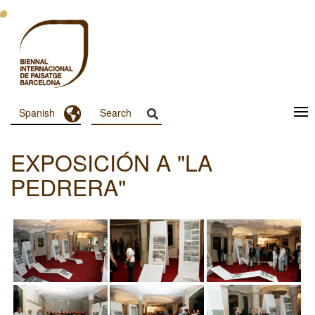
Pasar
al
contenido
principal
Toggle Dropdown
Spanish
Menu
Principal
EXPOSICIÓN A "LA
Dashboard
PEDRERA"