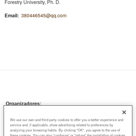
Forestry University, Ph. D.
Email
380446545@qq.com
Organizadores:
We use our own and third party cookies to offer you a better experience and
service and, if applicable, show advertising related to preferences by
analyzing your browsing habits. By clicking "OK", you agree to the use of
these cookies. You can also "configure" or "refuse" the installation of cookies