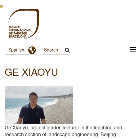
Pasar
al
contenido
principal
Toggle Dropdown
Spanish
Menu
Principal
GE XIAOYU
Dashboard
Ge Xiaoyu, project leader, lecturer in the teaching and
research section of landscape engineering, Beijing