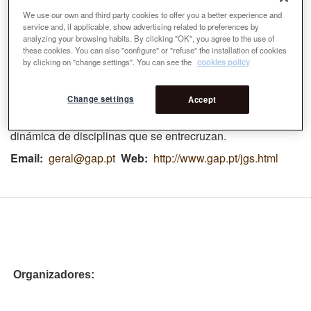
parque de Serralves (Oporto, Portugal) y Jardines Garcia
We use our own and third party cookies to offer you a better experience and
service and, if applicable, show advertising related to preferences by
de Orta (Lisboa, Portugal). Global Landscape: Global
analyzing your browsing habits. By clicking "OK", you agree to the use of
reúne a un grupo de arquitectos paisajistas y arquitectos
these cookies. You can also "configure" or "refuse" the installation of cookies
que trabajan en una producción de espacio paisajístico
by clicking on "change settings". You can see the
cookies policy
basada en el panorama económico y cultural
contemporáneo y a través del diseño paisajístico y las
Change settings
Accept
prácticas de planifi cación. Global es una estructura muy
personalizada y profesionalizada integrada en una red
dinámica de disciplinas que se entrecruzan.
Email
geral@gap.pt
Web
http://www.gap.pt/jgs.html
Organizadores: