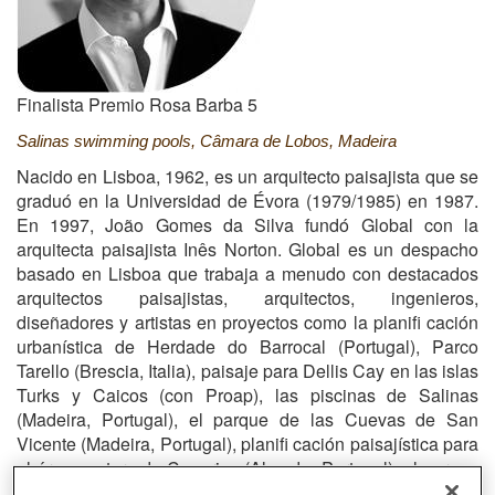
Finalista Premio Rosa Barba 5
S
alinas swimming pools, Câmara de Lobos, Madeira
Nacido en Lisboa, 1962, es un arquitecto paisajista que se
graduó en la Universidad de Évora (1979/1985) en 1987.
En 1997, João Gomes da Silva fundó Global con la
arquitecta paisajista Inês Norton. Global es un despacho
basado en Lisboa que trabaja a menudo con destacados
arquitectos paisajistas, arquitectos, ingenieros,
diseñadores y artistas en proyectos como la planifi cación
urbanística de Herdade do Barrocal (Portugal), Parco
Tarello (Brescia, Italia), paisaje para Dellis Cay en las islas
Turks y Caicos (con Proap), las piscinas de Salinas
(Madeira, Portugal), el parque de las Cuevas de San
Vicente (Madeira, Portugal), planifi cación paisajística para
el área costera de Caparica (Almada, Portugal), el parque
de Aguieira (Viseu, Portugal), parque urbano en Caxinas,