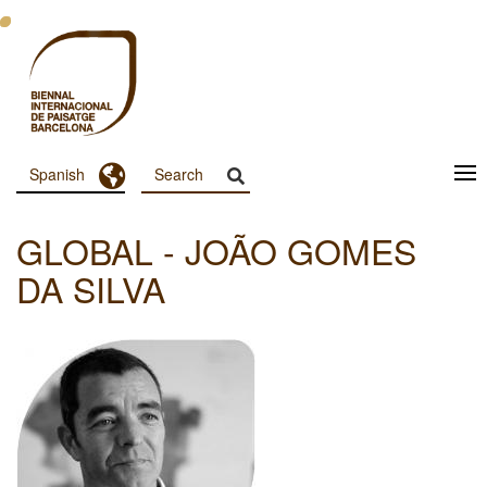
Pasar
al
contenido
principal
Toggle Dropdown
Spanish
Menu
Principal
GLOBAL - JOÃO GOMES
Dashboard
DA SILVA