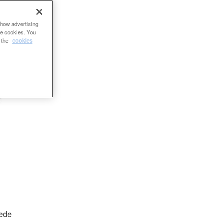
show advertising
se cookies. You
e the
cookies
sede