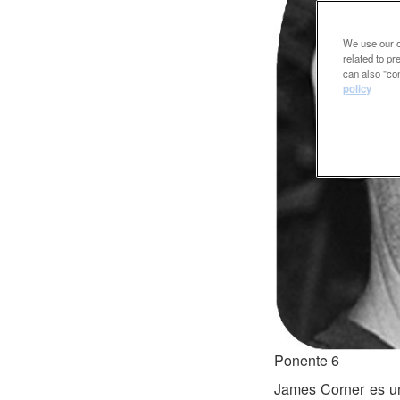
We use our ow
related to p
can also "con
policy
Ponente 6
James Corner es un 