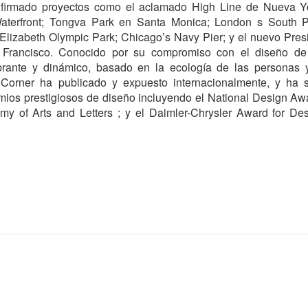
firmado proyectos como el aclamado High Line de Nueva Y
 Waterfront; Tongva Park en Santa Monica; London s South 
Elizabeth Olympic Park; Chicago’s Navy Pier; y el nuevo Pres
Francisco. Conocido por su compromiso con el diseño de
brante y dinámico, basado en la ecología de las personas 
 Corner ha publicado y expuesto internacionalmente, y ha 
mios prestigiosos de diseño incluyendo el National Design Aw
y of Arts and Letters ; y el Daimler-Chrysler Award for De