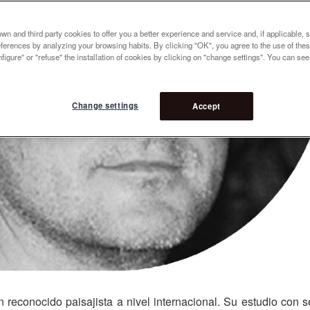
n and third party cookies to offer you a better experience and service and, if applicable, 
references by analyzing your browsing habits. By clicking "OK", you agree to the use of the
figure" or "refuse" the installation of cookies by clicking on "change settings". You can se
Change settings
Accept
reconocido paisajista a nivel internacional. Su estudio con 