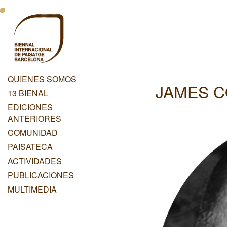
Pasar
Menu
al
contenido
Principal
principal
Dashboard
QUIENES SOMOS
JAMES 
Menu
13 BIENAL
Principal
EDICIONES
ANTERIORES
COMUNIDAD
PAISATECA
ACTIVIDADES
PUBLICACIONES
MULTIMEDIA