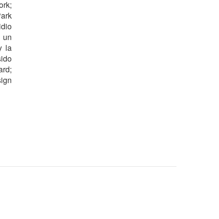
ork;
Park
idio
 un
y la
sido
ard;
sign