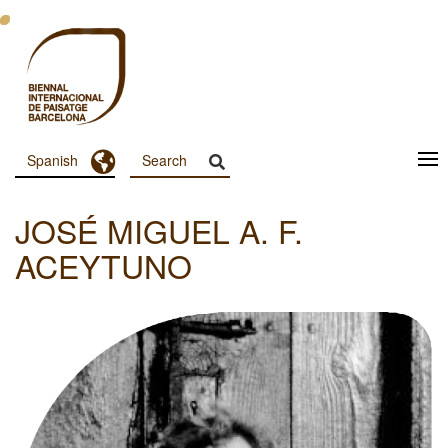
Pasar
al
contenido
principal
Toggle Dropdown
Spanish
Menu
Principal
JOSÉ MIGUEL A. F.
Dashboard
ACEYTUNO