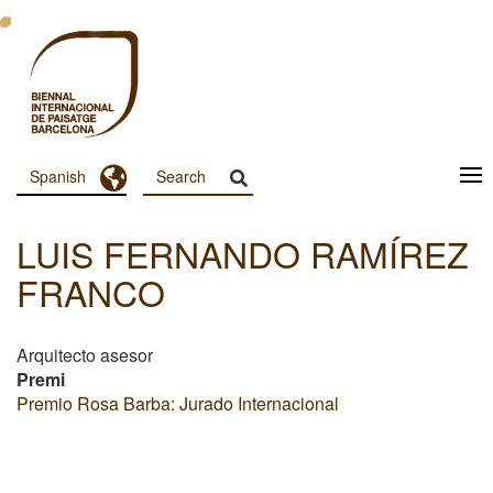
Pasar
al
contenido
principal
Toggle Dropdown
Spanish
Menu
Principal
LUIS FERNANDO RAMÍREZ
Dashboard
FRANCO
Arquitecto asesor
Premi
Premio Rosa Barba: Jurado Internacional