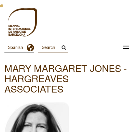
Pasar
al
contenido
principal
Toggle Dropdown
Spanish
Menu
Principal
MARY MARGARET JONES -
Dashboard
HARGREAVES
ASSOCIATES