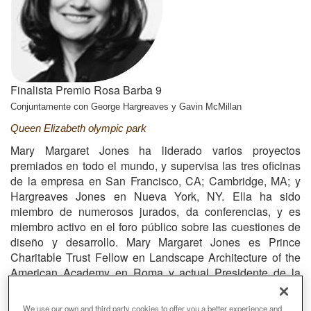
Finalista Premio Rosa Barba 9
Conjuntamente con George Hargreaves y Gavin McMillan
Queen Elizabeth olympic park
Mary Margaret Jones ha liderado varios proyectos
premiados en todo el mundo, y supervisa las tres oficinas
de la empresa en San Francisco, CA; Cambridge, MA; y
Hargreaves Jones en Nueva York, NY. Ella ha sido
miembro de numerosos jurados, da conferencias, y es
miembro activo en el foro público sobre las cuestiones de
diseño y desarrollo.
Mary Margaret Jones es Prince
Charitable Trust Fellow en Landscape Architecture of the
American Academy en Roma y actual Presidente de la
Board of Trustees.
Ha sido una Visiting Critic en
Arquitectura del Paisaje en la Harvard Design School y es
We use our own and third party cookies to offer you a better experience and