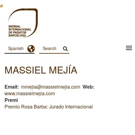
Pasar
al
contenido
principal
Toggle Dropdown
Spanish
Menu
Principal
MASSIEL MEJÍA
Dashboard
Email
mmejia@massielmejia.com
Web
www.massielmejia.com
Premi
Premio Rosa Barba: Jurado Internacional